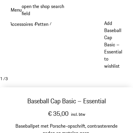
Spring
open the shop search
Menu
naar
field
My sh
de
Add
Accessoires
Petten
/
/
hoofdinhoud
Baseball
Cap
Basic –
Essential
to
wishlist
1
/
3
Baseball Cap Basic – Essential
€ 35,00
incl. btw
Baseballpet met Porsche-opschrift, contrasterende