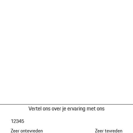
Vertel ons over je ervaring met ons
1
2
3
4
5
Zeer ontevreden
Zeer tevreden