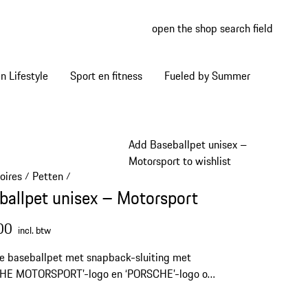
open the shop search field
My wish
My shop
 Lifestyle
Sport en fitness
Fueled by Summer
Add Baseballpet unisex –
Motorsport to wishlist
oires
Petten
/
/
ballpet unisex – Motorsport
00
incl. btw
lle baseballpet met snapback-sluiting met
HE MOTORSPORT’-logo en ‘PORSCHE’-logo op
erkant.