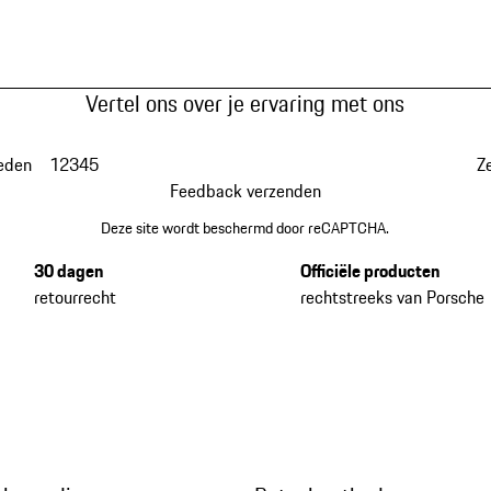
Vertel ons over je ervaring met ons
eden
1
2
3
4
5
Z
Feedback verzenden
Deze site wordt beschermd door reCAPTCHA.
30 dagen
Officiële producten
retourrecht
rechtstreeks van Porsche