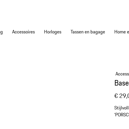
ng
Accessoires
Horloges
Tassen en bagage
Home en
Access
Base
€ 29,
Stijlvo
‘PORSC
de acht