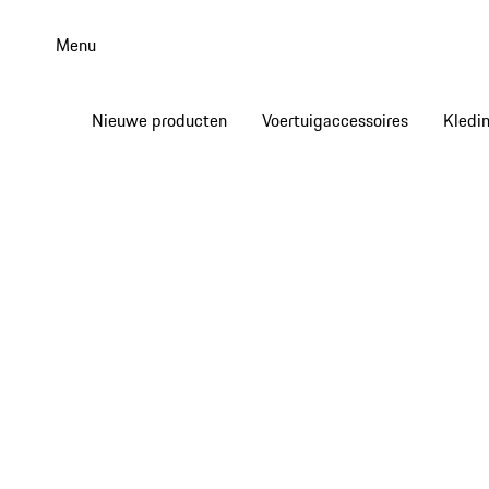
Spring
naar
Menu
de
hoofdinhoud
Nieuwe producten
Voertuigaccessoires
Kledi