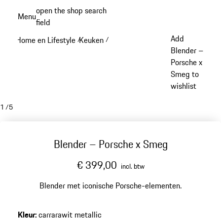
Spring
open the shop search
Menu
naar
field
My sh
de
Add
Home en Lifestyle
Keuken
/
/
hoofdinhoud
Blender –
Porsche x
Smeg to
wishlist
1
/
5
Blender – Porsche x Smeg
€ 399,00
incl. btw
Blender met iconische Porsche-elementen.
Kleur
:
carrarawit metallic