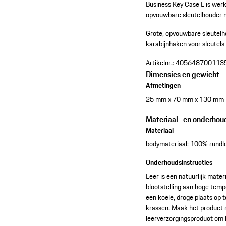
Business Key Case L is werk
opvouwbare sleutelhouder m
Grote, opvouwbare sleutelh
karabijnhaken voor sleutels
Artikelnr.:
405648700113
Dimensies en gewicht
Afmetingen
25 mm x 70 mm x 130 mm
Materiaal- en onderhou
Materiaal
bodymateriaal: 100% rundle
Onderhoudsinstructies
Leer is een natuurlijk mater
blootstelling aan hoge temp
een koele, droge plaats op 
krassen. Maak het product r
leerverzorgingsproduct om 