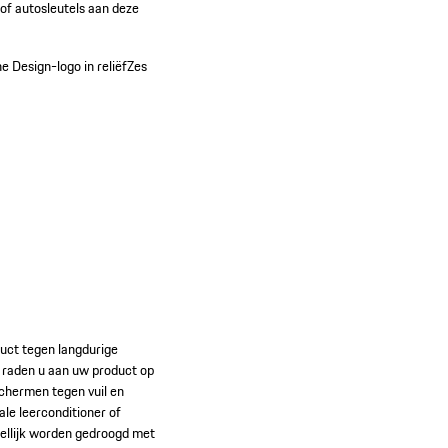
 of autosleutels aan deze
e Design-logo in reliëf
Zes
oduct tegen langdurige
j raden u aan uw product op
schermen tegen vuil en
le leerconditioner of
dellijk worden gedroogd met