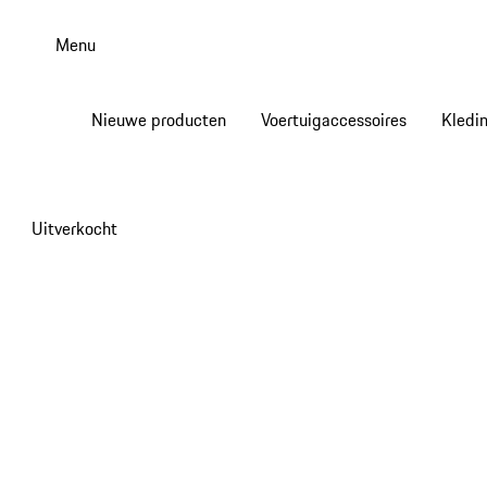
Spring
naar
Menu
de
hoofdinhoud
Nieuwe producten
Voertuigaccessoires
Kledi
Uitverkocht