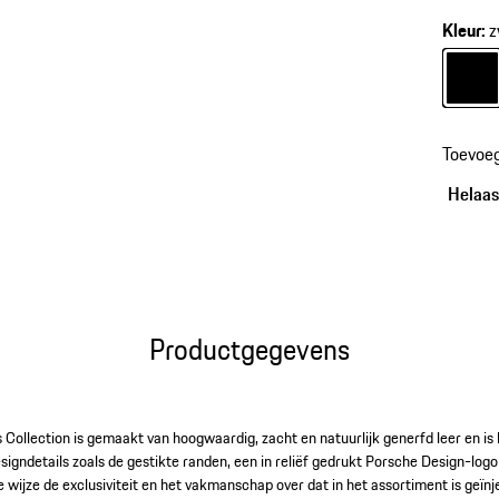
sleutels
Kleur
:
z
Kleur
z
Toevoe
Helaas,
Productgegevens
Collection is gemaakt van hoogwaardig, zacht en natuurlijk generfd leer en is 
igndetails zoals de gestikte randen, een in reliëf gedrukt Porsche Design-logo 
e wijze de exclusiviteit en het vakmanschap over dat in het assortiment is geï