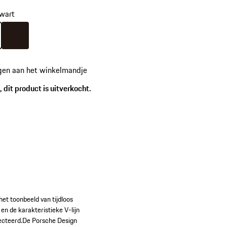
.
wart
wart
Kleur
donker bruin
gen aan het winkelmandje
 dit product is uitverkocht.
het toonbeeld van tijdloos
en de karakteristieke V-lijn
njecteerd.De Porsche Design