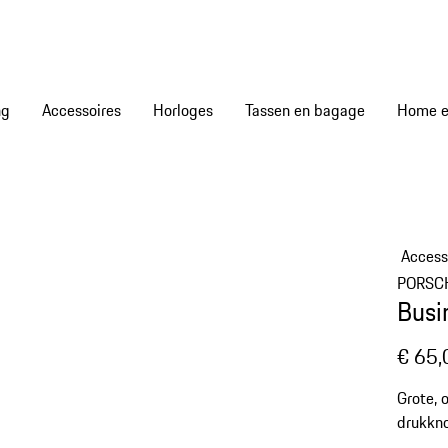
ng
Accessoires
Horloges
Tassen en bagage
Home en
Access
PORSC
Busi
€ 65,
Grote, 
drukkno
Design-