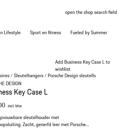
open the shop search field
My wish
My shop
 Lifestyle
Sport en fitness
Fueled by Summer
Add Business Key Case L to
wishlist
oires
Sleutelhangers
Porsche Design sleutelhangers
/
/
/
HE DESIGN
ness Key Case L
00
incl. btw
opvouwbare sleutelhouder met
opsluiting. Zacht, generfd leer met Porsche
logo in reliëf en karabijnhaken voor zes