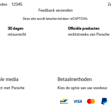
eden
1
2
3
4
5
Z
Feedback verzenden
Deze site wordt beschermd door reCAPTCHA.
30 dagen
Officiële producten
retourrecht
rechtstreeks van Porsche
ale media
Betaalmethoden
ct met Porsche
Kies de optie van uw voorkeur