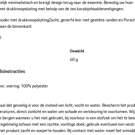
elijk minimalistisch en brengt design terug naar de essentie. Bevestig uw huis-
et drukknoopsluiting met behulp van de zes karabijnhaakbevestigingen.
ouder met drukknoopsluiting
Zacht, generfd leer met gestikte randen en Porsch
 aan de binnenkant
5
Gewicht
60 g
dsinstructies
er, voering: 100% polyester
iaal dat gevoelig is voor de invloed van licht, vocht en water. Bescherm het pr
eraturen, direct zonlicht en water om schade en verkleuring te voorkomen. Wi
te bergen wanneer u het niet gebruikt, bij voorkeur in een stofzak om het te be
egelmatig schoon met een zachte, vochtige doek, gebruik eventueel een neutra
het product zacht en soepel te houden. Bij contact met water moet het onmid