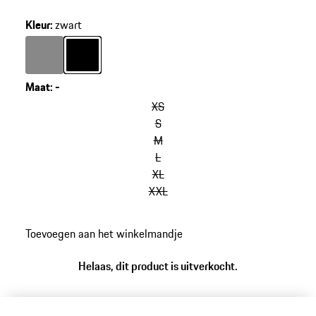
Kleur
:
zwart
Kleur
donkergrijs
Kleur
zwart
Maat
:
-
XS
S
M
L
XL
XXL
Toevoegen aan het winkelmandje
Helaas, dit product is uitverkocht.