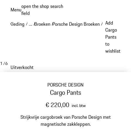
Spring
open the shop search
Menu
naar
field
My sh
de
Add
Kleding
…
Broeken
Porsche Design Broeken
/
/
/
/
hoofdinhoud
Reveal collapsed breadcrumb items
Cargo
Pants
to
wishlist
1
/
6
Uitverkocht
PORSCHE DESIGN
Cargo Pants
€ 220,00
incl. btw
Strijkvrije cargobroek van Porsche Design met
magnetische zakkleppen.