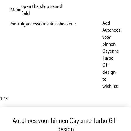
Spring
open the shop search
Menu
naar
field
My sh
de
Add
Voertuigaccessoires
Autohoezen
/
/
hoofdinhoud
Autohoes
voor
binnen
Cayenne
Turbo
GT-
design
to
wishlist
1
/
3
Autohoes voor binnen Cayenne Turbo GT-
design