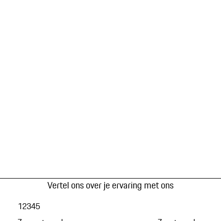
Vertel ons over je ervaring met ons
1
2
3
4
5