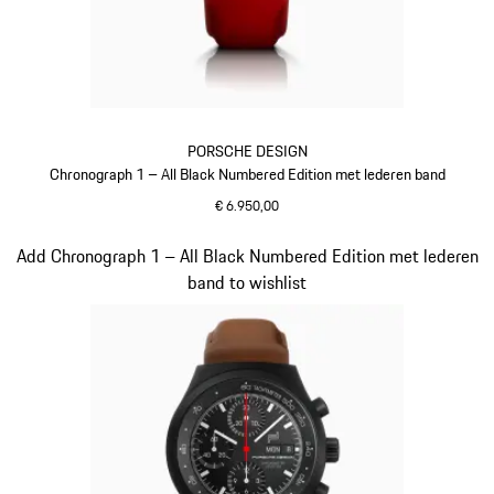
PORSCHE DESIGN
Chronograph 1 – All Black Numbered Edition met lederen band
€ 6.950,00
indisch rood
Dia 3 van 5
Add Chronograph 1 – All Black Numbered Edition met lederen
band to wishlist