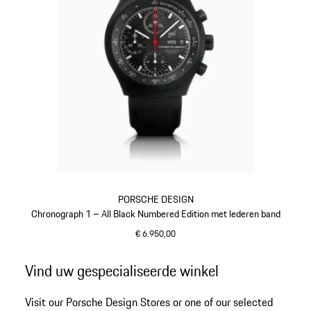
PORSCHE DESIGN
Chronograph 1 – All Black Numbered Edition met lederen band
€ 6.950,00
zwart
Ga
Vind uw gespecialiseerde winkel
terug
naar
Visit our Porsche Design Stores or one of our selected
het