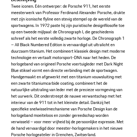
Twee iconen. Eén ontwerper: de Porsche 911, het eerste
meesterwerk van Professor Ferdinand Alexander Porsche, drukte
met zijn iconische flyline een stevig stempel op de wereld van de
sportwagens. In 1972 paste hij zijn puristische designfilosofie toe
op een tweede mijlpaal: de Chronograph I, die geschiedenis
schreef als het eerste volledig zwarte horloge. De Chronograph 1
– All Black Numbered Edition is vervaardigd uit ultralicht en
duurzaam titanium. Het combineert klassiek design met moderne
technologie en vertaalt motorsport-DNA naar het heden. De
horlogeband van origineel Porsche voertuigleder met Dark Night
Blue stiksel vormt een directe verbinding met de sportwagen.
Handgemaakt en afgewerkt met een titanium vouwsluiting met
een zwarte titaniumcarbide coating, combineert het de
natuurlijke uitstraling van leder met de precieze vormgeving van
het uurwerk. Dit onderstreept de nauwe verwantschap met het
interieur van de 911 tot in het kleinste detail. Dankzij het
specifieke snelwisselmechanisme van Porsche Design kan de
horlogeband moeiteloos en zonder gereedschap worden
verwisseld – voor meer vrijheid bij de persoonlijke expressie. Met
de hand vervaardigd door meester-horlogemakers in het nieuwe
Porsche horlogeatelier in Grenchen, Zwitserland.