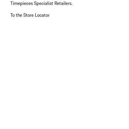
Timepieces Specialist Retailers.
begin
van
To the Store Locator
de
productgalerij