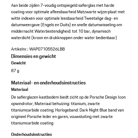
Aan beide zijden 7-voudig ontspiegeld safierglas met harde
coating voor optimale afleesbaarheid
Matzwarte wijzerplaat met
witte indexen voor optimale leesbaarheid
Tweetalige dag- en
datumweergave (Engels en Duits) en snelle datumwisseling om
middernacht
Waterbestendigheid: tot 10 bar, dynamisch
waterdicht (kroon en drukknoppen onder water bedienbaar)
Artikelnr.:
WAP07105526LBB
Dimensies en gewicht
Gewicht
87 g
Materiaal- en onderhoudsinstructies
Materiaal
De safierglazen kastbodem biedt zicht op de Porsche Design Icon
opwindrotor; Materiaal behuizing: titanium, zwarte
titaniumcarbide coating; Horlogeband: Dark Night Blue band van
origineel Porsche leder en garen, vouwsluiting met zwarte
titaniumcarbide coating
Onderhoudsinstructies