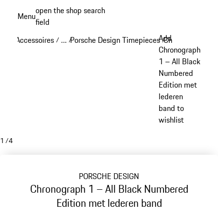
Spring
open the shop search
Menu
naar
field
My sh
de
Add
Accessoires
…
Porsche Design Timepieces
Chronograph 1
/
/
/
/
hoofdinhoud
Reveal collapsed breadcrumb items
Chronograph
1 – All Black
Numbered
Edition met
lederen
band to
wishlist
1
/
4
PORSCHE DESIGN
Chronograph 1 – All Black Numbered
Edition met lederen band