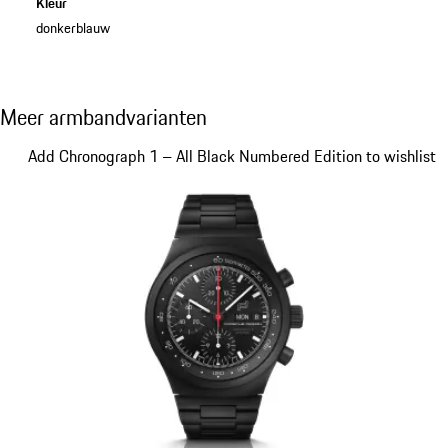
Kleur
donkerblauw
Meer armbandvarianten
Meer armbandvarianten
Dia 1 van 5
Add Chronograph 1 – All Black Numbered Edition to wishlist