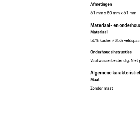
Afmetingen
61 mm x 80 mm x 61 mm
Materiaal- en onderhou
Materiaal
50% kaolien/25% veldspa
Onderhoudsinstructies
Vaatwasserbestendig. Niet g
Algemene karakteristie
Maat
Zonder maat
Bekijk de collectie