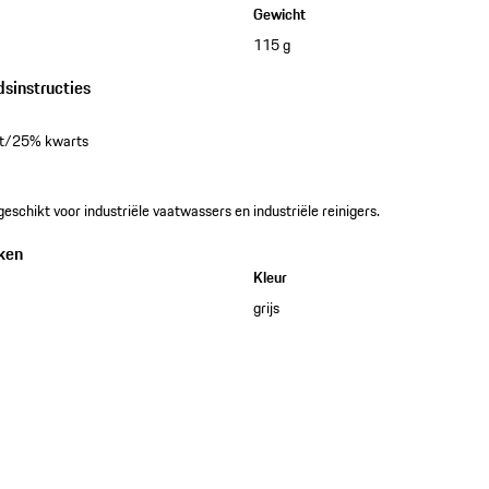
Gewicht
115 g
dsinstructies
at/25% kwarts
eschikt voor industriële vaatwassers en industriële reinigers.
ken
Kleur
grijs