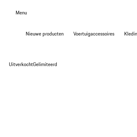
Spring
naar
Menu
de
hoofdinhoud
Nieuwe producten
Voertuigaccessoires
Kledi
Uitverkocht
Gelimiteerd