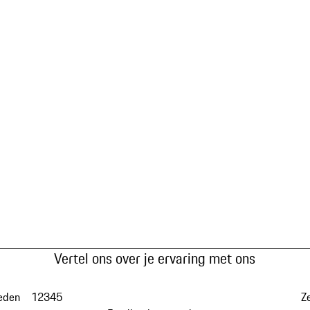
Vertel ons over je ervaring met ons
eden
1
2
3
4
5
Z