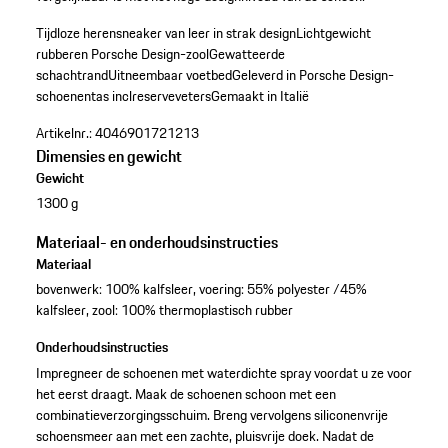
Tijdloze herensneaker van leer in strak design
Lichtgewicht
rubberen Porsche Design-zool
Gewatteerde
schachtrand
Uitneembaar voetbed
Geleverd in Porsche Design-
schoenentas incl
reserveveters
Gemaakt in Italië
Artikelnr.:
4046901721213
Dimensies en gewicht
Gewicht
1300 g
Materiaal- en onderhoudsinstructies
Materiaal
bovenwerk: 100% kalfsleer, voering: 55% polyester /45%
kalfsleer, zool: 100% thermoplastisch rubber
Onderhoudsinstructies
Impregneer de schoenen met waterdichte spray voordat u ze voor
het eerst draagt. Maak de schoenen schoon met een
combinatieverzorgingsschuim. Breng vervolgens siliconenvrije
schoensmeer aan met een zachte, pluisvrije doek. Nadat de