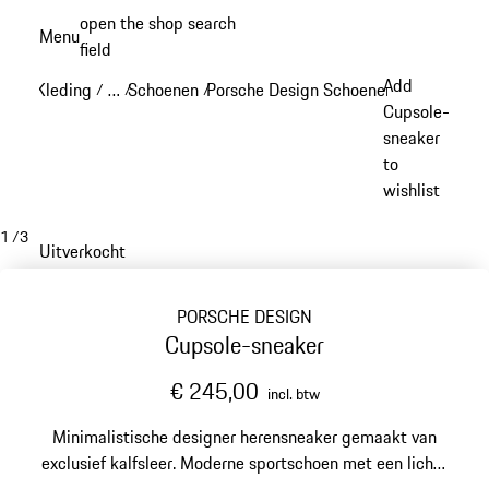
Spring
open the shop search
Menu
naar
field
My sh
de
Add
Kleding
…
Schoenen
Porsche Design Schoenen
/
/
/
/
hoofdinhoud
Reveal collapsed breadcrumb items
Cupsole-
sneaker
to
wishlist
1
/
3
Uitverkocht
PORSCHE DESIGN
Cupsole-sneaker
€ 245,00
incl. btw
Minimalistische designer herensneaker gemaakt van
exclusief kalfsleer. Moderne sportschoen met een lichte