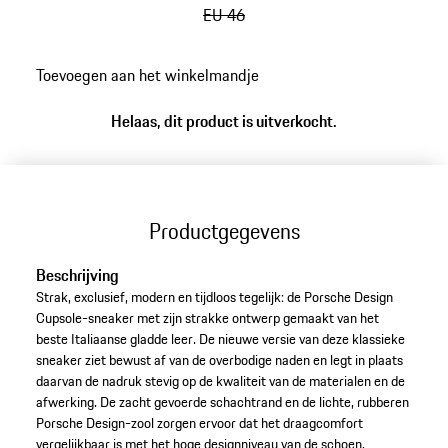
EU 46
ga
Toevoegen aan het winkelmandje
terug
naar
Helaas, dit product is uitverkocht.
varianten
(Maat)
Productgegevens
Beschrijving
Strak, exclusief, modern en tijdloos tegelijk: de Porsche Design
Cupsole-sneaker met zijn strakke ontwerp gemaakt van het
beste Italiaanse gladde leer. De nieuwe versie van deze klassieke
sneaker ziet bewust af van de overbodige naden en legt in plaats
daarvan de nadruk stevig op de kwaliteit van de materialen en de
afwerking. De zacht gevoerde schachtrand en de lichte, rubberen
Porsche Design-zool zorgen ervoor dat het draagcomfort
vergelijkbaar is met het hoge designniveau van de schoen.