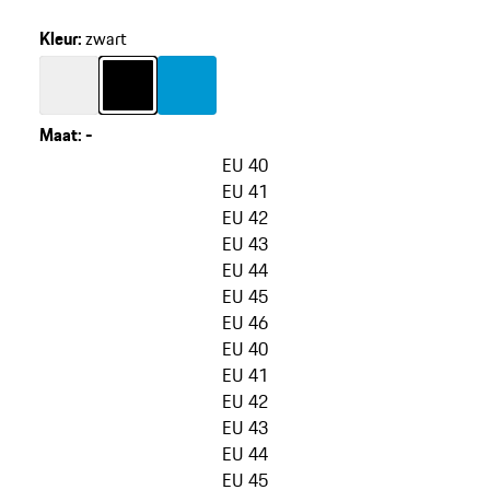
rubberen zool van gerecycled materiaal. gemaakt in
Italië.
Kleur
:
zwart
Kleur
wit
Kleur
zwart
Kleur
miamiblauw
Maat
:
-
varianten
overslaan
EU 40
(Maat)
EU 41
EU 42
EU 43
EU 44
EU 45
EU 46
EU 40
EU 41
EU 42
EU 43
EU 44
EU 45