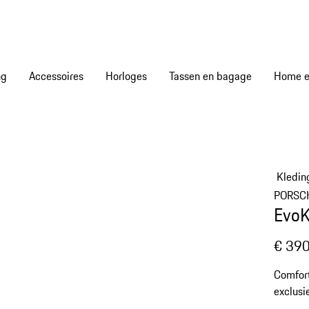
ng
Accessoires
Horloges
Tassen en bagage
Home en
Kledin
PORSC
EvoK
€ 390
Comfort
exclusi