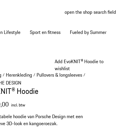
open the shop search field
My wish
My shop
 Lifestyle
Sport en fitness
Fueled by Summer
Add EvoKNIT® Hoodie to
wishlist
g
Herenkleding
Pullovers & longsleeves
/
/
/
HE DESIGN
NIT® Hoodie
,00
incl. btw
abele hoodie van Porsche Design met een
eve 3D-look en kangoeroezak.