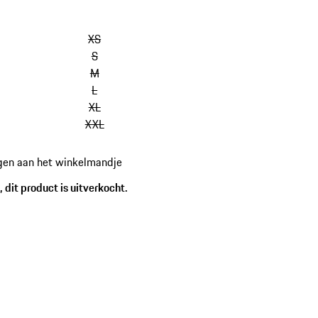
XS
S
M
L
XL
XXL
gen aan het winkelmandje
 dit product is uitverkocht.