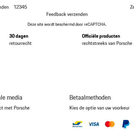
eden
1
2
3
4
5
Z
Feedback verzenden
Deze site wordt beschermd door reCAPTCHA.
30 dagen
Officiële producten
retourrecht
rechtstreeks van Porsche
ale media
Betaalmethoden
ct met Porsche
Kies de optie van uw voorkeur