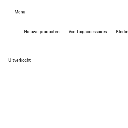
Spring
naar
Menu
de
hoofdinhoud
Nieuwe producten
Voertuigaccessoires
Kledi
Uitverkocht