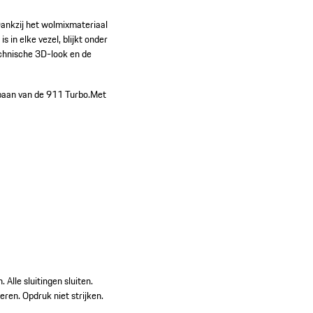
ankzij het wolmixmateriaal
s in elke vezel, blijkt onder
echnische 3D-look en de
baan van de 911 Turbo.
Met
 Alle sluitingen sluiten.
ren. Opdruk niet strijken.