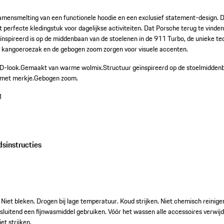
amensmelting van een functionele hoodie en een exclusief statement-design. D
t perfecte kledingstuk voor dagelijkse activiteiten. Dat Porsche terug te vinden i
eïnspireerd is op de middenbaan van de stoelenen in de 911 Turbo, de unieke t
e kangoeroezak en de gebogen zoom zorgen voor visuele accenten.
D-look.
Gemaakt van warme wolmix.
Structuur geïnspireerd op de stoelmidden
 met merkje.
Gebogen zoom.
1
dsinstructies
 Niet bleken. Drogen bij lage temperatuur. Koud strijken. Niet chemisch reinigen.
sluitend een fijnwasmiddel gebruiken. Vóór het wassen alle accessoires verwijde
et strijken.