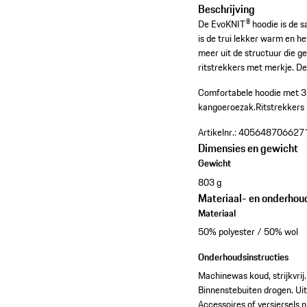
Beschrijving
De EvoKNIT® hoodie is de s
is de trui lekker warm en he
meer uit de structuur die g
ritstrekkers met merkje. D
Comfortabele hoodie met 3
kangoeroezak.
Ritstrekkers
Artikelnr.:
405648706627
Dimensies en gewicht
Gewicht
803 g
Materiaal- en onderhou
Materiaal
50% polyester / 50% wol
Onderhoudsinstructies
Machinewas koud, strijkvrij.
Binnenstebuiten drogen. Uit
Accessoires of versiersels ni