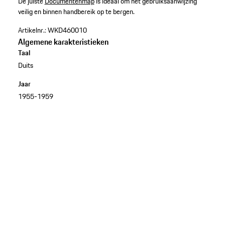
​De juiste
Documentenmap
is ideaal om het gebruiksaanwijzing
veilig en binnen handbereik op te bergen.​
Artikelnr.:
WKD460010
Algemene karakteristieken
Taal
Duits
Jaar
1955-1959