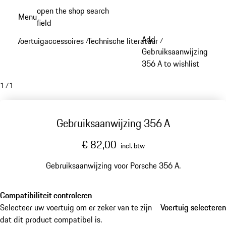
Spring
open the shop search
Menu
naar
field
My sh
de
Add
Voertuigaccessoires
Technische literatuur
/
/
hoofdinhoud
Gebruiksaanwijzing
356 A to wishlist
1
/
1
Gebruiksaanwijzing 356 A
€ 82,00
incl. btw
Gebruiksaanwijzing voor Porsche 356 A.
Compatibiliteit controleren
Selecteer uw voertuig om er zeker van te zijn
Voertuig selecteren
Voertuig selecteren
dat dit product compatibel is.