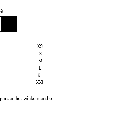
it
it
Kleur
zwart
XS
S
M
L
XL
XXL
gen aan het winkelmandje