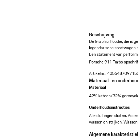
Beschrijving
De Graphic Hoodie, die is g
legendarische sportwagen na
Een statement van performan
Porsche 911 Turbo opschrif
Artikelnr.:
405648709715
Materiaal- en onderhou
Materiaal
42% katoen/32% gerecycle
Onderhoudsinstructies
Alle sluitingen sluiten. Acc
wassen en strijken. Wassen 
Algemene karakteristie