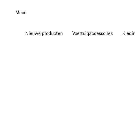
Spring
naar
Menu
de
hoofdinhoud
Nieuwe producten
Voertuigaccessoires
Kledi