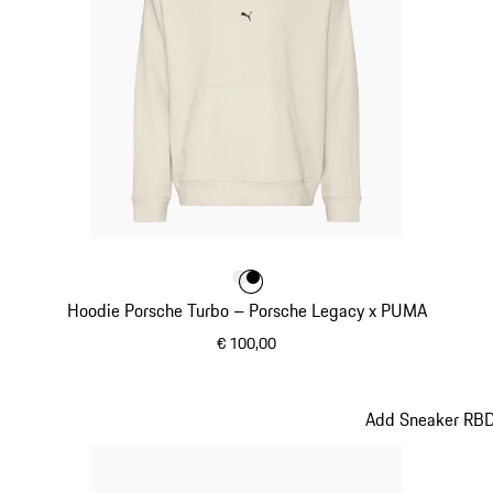
Kleur
Kleur
wit
zwart
Kleur
Hoodie Porsche Turbo – Porsche Legacy x PUMA
€ 100,00
wit
Add Sneaker RBD 