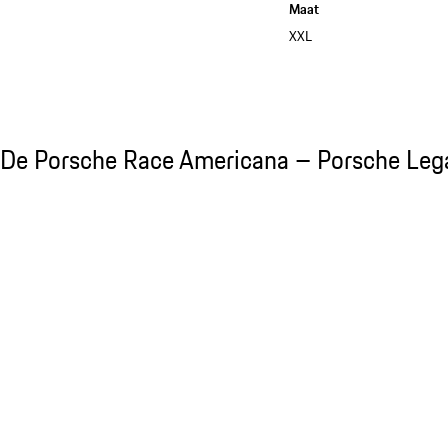
Maat
XXL
Bekijk de collectie
De Porsche Race Americana – Porsche Lega
De Porsche Race Americana – Porsche Leg
Dia 1 van 10