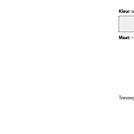
Kleur
:
w
Kleur
w
Maat
:
-
Toevoe