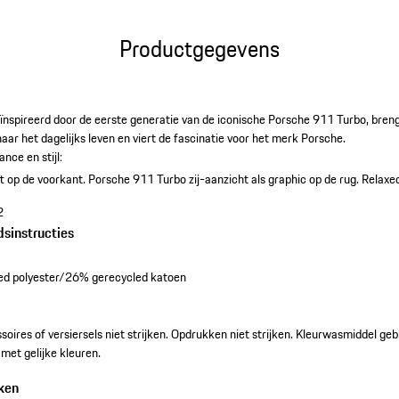
Productgegevens
eïnspireerd door de eerste generatie van de iconische Porsche 911 Turbo, brengt
ar het dagelijks leven en viert de fascinatie voor het merk Porsche.
ce en stijl:
t op de voorkant.
Porsche 911 Turbo zij-aanzicht als graphic op de rug.
Relaxed
2
dsinstructies
d polyester/26% gerecycled katoen
essoires of versiersels niet strijken. Opdrukken niet strijken. Kleurwasmiddel g
met gelijke kleuren.
ken