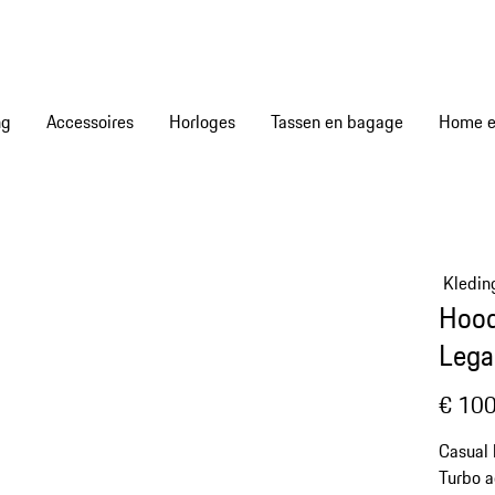
ng
Accessoires
Horloges
Tassen en bagage
Home en
Kledin
Hood
Lega
€ 100
Casual 
Turbo a