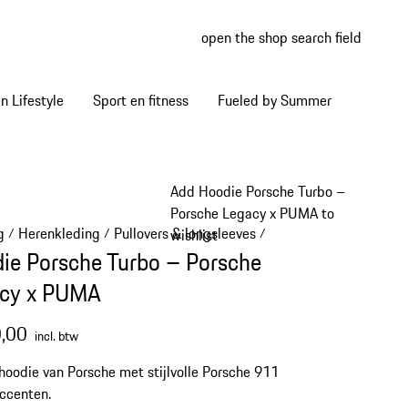
open the shop search field
My wish
My shop
 Lifestyle
Sport en fitness
Fueled by Summer
Add Hoodie Porsche Turbo –
Porsche Legacy x PUMA to
g
Herenkleding
Pullovers & longsleeves
/
/
/
wishlist
ie Porsche Turbo – Porsche
cy x PUMA
,00
incl. btw
hoodie van Porsche met stijlvolle Porsche 911
ccenten.