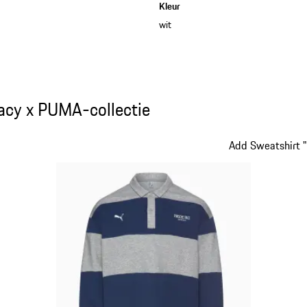
Kleur
wit
cy x PUMA-collectie
acy x PUMA-collectie
Add Sweatshirt 