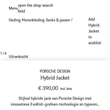
Spring
open the shop search
Menu
naar
field
My sh
de
Add
Kleding
Herenkleding
Jacks & jassen
/
/
/
hoofdinhoud
Hybrid
Jacket
to
wishlist
1
/
4
Uitverkocht
PORSCHE DESIGN
Hybrid Jacket
€ 390,00
incl. btw
Stijlvol hybride jack van Porsche Design met
innovatieve EvoKnit-grafeen-technologie en typerend