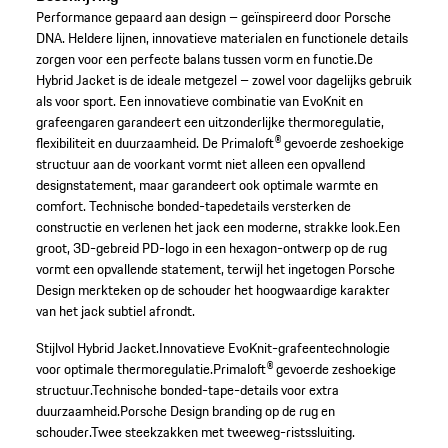
Performance gepaard aan design – geïnspireerd door Porsche
DNA. Heldere lijnen, innovatieve materialen en functionele details
zorgen voor een perfecte balans tussen vorm en functie.De
Hybrid Jacket is de ideale metgezel – zowel voor dagelijks gebruik
als voor sport. Een innovatieve combinatie van EvoKnit en
grafeengaren garandeert een uitzonderlijke thermoregulatie,
flexibiliteit en duurzaamheid. De Primaloft® gevoerde zeshoekige
structuur aan de voorkant vormt niet alleen een opvallend
designstatement, maar garandeert ook optimale warmte en
comfort. Technische bonded-tapedetails versterken de
constructie en verlenen het jack een moderne, strakke look.Een
groot, 3D-gebreid PD-logo in een hexagon-ontwerp op de rug
vormt een opvallende statement, terwijl het ingetogen Porsche
Design merkteken op de schouder het hoogwaardige karakter
van het jack subtiel afrondt.
Stijlvol Hybrid Jacket.
Innovatieve EvoKnit-grafeentechnologie
voor optimale thermoregulatie.
Primaloft® gevoerde zeshoekige
structuur.
Technische bonded-tape-details voor extra
duurzaamheid.
Porsche Design branding op de rug en
schouder.
Twee steekzakken met tweeweg-ristssluiting.