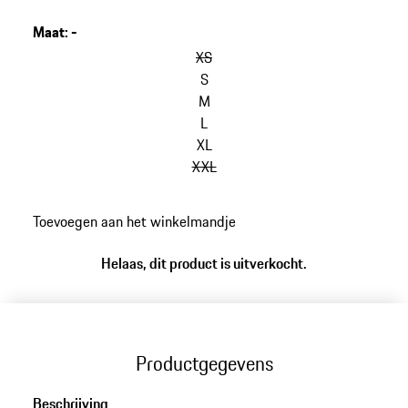
zeshoekig design.
Maat
:
-
XS
S
M
L
XL
XXL
Toevoegen aan het winkelmandje
Helaas, dit product is uitverkocht.
Productgegevens
Beschrijving