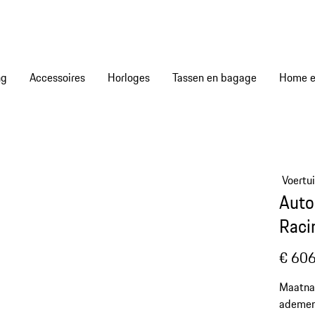
ng
Accessoires
Horloges
Tassen en bagage
Home en
Voertu
Auto
Raci
€ 606
Maatna
ademend