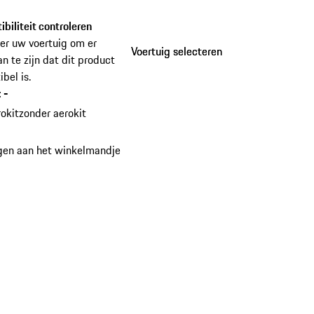
 Racing-design.
biliteit controleren
er uw voertuig om er
Voertuig selecteren
Voertuig selecteren
an te zijn dat dit product
bel is.
:
-
okit
zonder aerokit
gen aan het winkelmandje