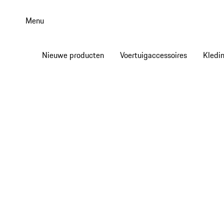
Spring
naar
Menu
de
hoofdinhoud
Nieuwe producten
Voertuigaccessoires
Kledi