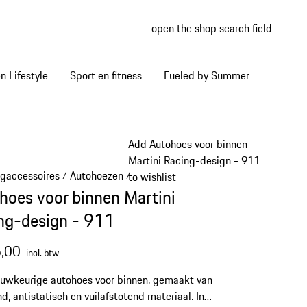
open the shop search field
My wish
My shop
 Lifestyle
Sport en fitness
Fueled by Summer
Add Autohoes voor binnen
Martini Racing-design - 911
igaccessoires
Autohoezen
/
/
to wishlist
hoes voor binnen Martini
ng-design - 911
,00
incl. btw
uwkeurige autohoes voor binnen, gemaakt van
, antistatisch en vuilafstotend materiaal. In