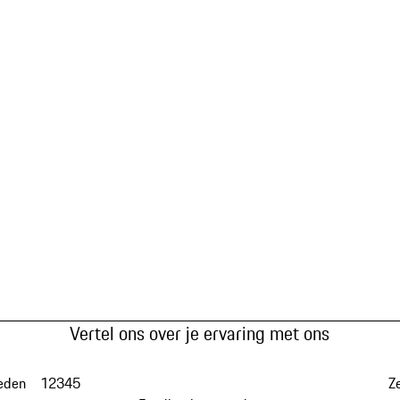
Vertel ons over je ervaring met ons
eden
1
2
3
4
5
Z