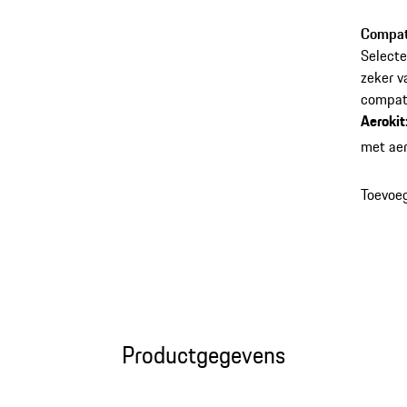
Martini
Compati
Selecte
zeker v
compati
Aerokit
met aer
Toevoe
Productgegevens