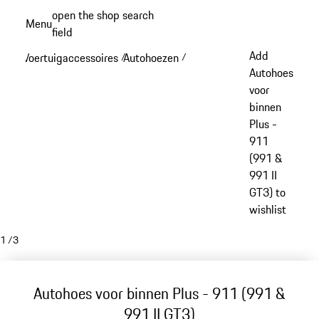
Spring
open the shop search
Menu
naar
field
My sh
de
Add
Voertuigaccessoires
Autohoezen
/
/
hoofdinhoud
Autohoes
voor
binnen
Plus -
911
(991 &
991 II
GT3) to
wishlist
1
/
3
Autohoes voor binnen Plus - 911 (991 &
991 II GT3)