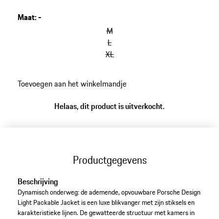
herenjas heeft een duurzame REPREVE®-vulling.
Maat
:
-
M
L
XL
Toevoegen aan het winkelmandje
Helaas, dit product is uitverkocht.
Productgegevens
Beschrijving
Dynamisch onderweg: de ademende, opvouwbare Porsche Design
Light Packable Jacket is een luxe blikvanger met zijn stiksels en
karakteristieke lijnen. De gewatteerde structuur met kamers in