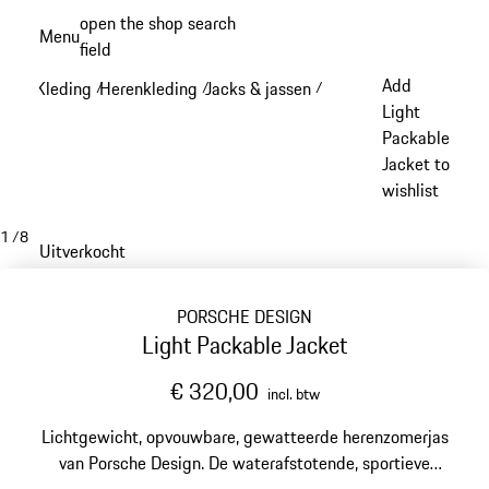
Spring
open the shop search
Menu
naar
field
My sh
de
Add
Kleding
Herenkleding
Jacks & jassen
/
/
/
hoofdinhoud
Light
Packable
Jacket to
wishlist
1
/
8
Uitverkocht
PORSCHE DESIGN
Light Packable Jacket
€ 320,00
incl. btw
Lichtgewicht, opvouwbare, gewatteerde herenzomerjas
van Porsche Design. De waterafstotende, sportieve