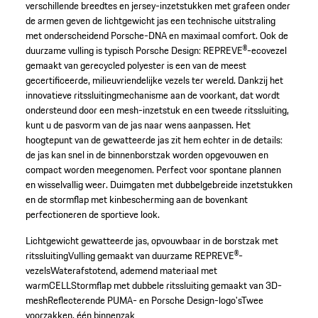
verschillende breedtes en jersey-inzetstukken met grafeen onder
de armen geven de lichtgewicht jas een technische uitstraling
met onderscheidend Porsche-DNA en maximaal comfort. Ook de
duurzame vulling is typisch Porsche Design: REPREVE®-ecovezel
gemaakt van gerecycled polyester is een van de meest
gecertificeerde, milieuvriendelijke vezels ter wereld. Dankzij het
innovatieve ritssluitingmechanisme aan de voorkant, dat wordt
ondersteund door een mesh-inzetstuk en een tweede ritssluiting,
kunt u de pasvorm van de jas naar wens aanpassen. Het
hoogtepunt van de gewatteerde jas zit hem echter in de details:
de jas kan snel in de binnenborstzak worden opgevouwen en
compact worden meegenomen. Perfect voor spontane plannen
en wisselvallig weer. Duimgaten met dubbelgebreide inzetstukken
en de stormflap met kinbescherming aan de bovenkant
perfectioneren de sportieve look.
Lichtgewicht gewatteerde jas, opvouwbaar in de borstzak met
ritssluiting
Vulling gemaakt van duurzame REPREVE®-
vezels
Waterafstotend, ademend materiaal met
warmCELL
Stormflap met dubbele ritssluiting gemaakt van 3D-
mesh
Reflecterende PUMA- en Porsche Design-logo's
Twee
voorzakken, één binnenzak