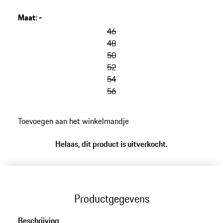
licht materiaal.
Maat
:
-
46
48
50
52
54
56
Toevoegen aan het winkelmandje
Helaas, dit product is uitverkocht.
Productgegevens
Beschrijving