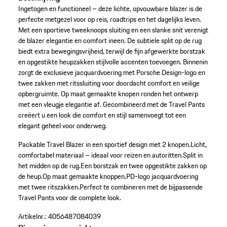
Ingetogen en functioneel – deze lichte, opvouwbare blazer is de
perfecte metgezel voor op reis, roadtrips en het dagelijks leven.
Met een sportieve tweeknoops sluiting en een slanke snit verenigt
de blazer elegantie en comfort ineen. De subtiele split op de rug
biedt extra bewegingsvrijheid, terwijl de fijn afgewerkte borstzak
en opgestikte heupzakken stijlvolle accenten toevoegen. Binnenin
zorgt de exclusieve jacquardvoering met Porsche Design-logo en
twee zakken met ritssluiting voor doordacht comfort en veilige
opbergruimte. Op maat gemaakte knopen ronden het ontwerp
met een vleugje elegantie af. Gecombineerd met de Travel Pants
creëert u een look die comfort en stijl samenvoegt tot een
elegant geheel voor onderweg.
Packable Travel Blazer in een sportief design met 2 knopen.
Licht,
comfortabel materiaal – ideaal voor reizen en autoritten.
Split in
het midden op de rug.
Een borstzak en twee opgestikte zakken op
de heup.
Op maat gemaakte knoppen.
PD-logo jacquardvoering
met twee ritszakken.
Perfect te combineren met de bijpassende
Travel Pants voor de complete look.
Artikelnr.:
4056487084039