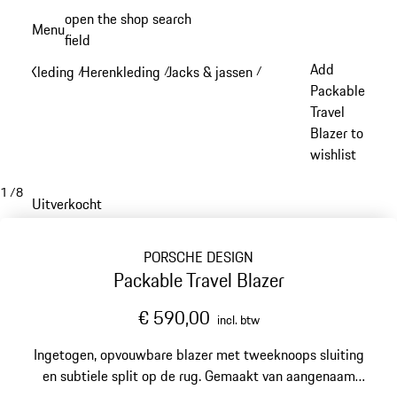
Spring
open the shop search
Menu
naar
field
My sh
de
Add
Kleding
Herenkleding
Jacks & jassen
/
/
/
hoofdinhoud
Packable
Travel
Blazer to
wishlist
1
/
8
Uitverkocht
PORSCHE DESIGN
Packable Travel Blazer
€ 590,00
incl. btw
Ingetogen, opvouwbare blazer met tweeknoops sluiting
en subtiele split op de rug. Gemaakt van aangenaam