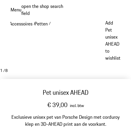
Spring
open the shop search
Menu
naar
field
My sh
de
Add
Accessoires
Petten
/
/
hoofdinhoud
Pet
unisex
AHEAD
to
wishlist
1
/
8
Pet unisex AHEAD
€ 39,00
incl. btw
Exclusieve unisex pet van Porsche Design met corduroy
klep en 3D-AHEAD print aan de voorkant.