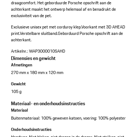
draagcomfort. Het geborduurde Porsche opschrift aan de
achterkant maakt het ontwerp helemaal af en benadrukt de
exclusiviteit van de pet.
Exclusieve unisex pet met corduroy klep.
Voorkant met 3D AHEAD
print.
Verstelbare sluitband.
Geborduurd Porsche opschrift aan de
achterkant.
Artikelnr.:
WAP3000010SAHD
Dimensies en gewicht
Afmetingen
270 mm x 180 mm x 120 mm
Gewicht
105 g
Materiaal- en onderhoudsinstructies
Materiaal
Buitenmateriaal: 100% geweven katoen, voering: 100% polyester
Onderhoudsinstructies
Handwas. Niet bleken, niet drogen in de droger. Niet strijken, niet