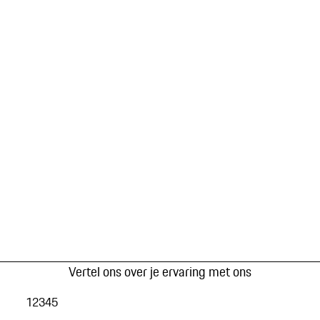
Vertel ons over je ervaring met ons
1
2
3
4
5