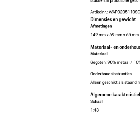
stukken.
In praktische gesc
Artikelnr.:
WAP0205110S
Dimensies en gewicht
Afmetingen
149 mm x 69 mm x 65 mm
Materiaal- en onderhou
Materiaal
Gegoten: 90% metaal / 10
Onderhoudsinstructies
Alleen geschikt als staand 
Algemene karakteristie
Schaal
1:43