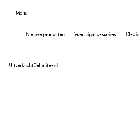
Spring
naar
Menu
de
hoofdinhoud
Nieuwe producten
Voertuigaccessoires
Kledi
Uitverkocht
Gelimiteerd