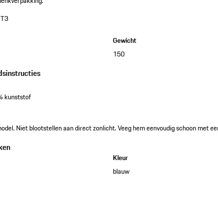
henkverpakking.
GT3
Gewicht
150
dsinstructies
% kunststof
model. Niet blootstellen aan direct zonlicht. Veeg hem eenvoudig schoon met ee
ken
Kleur
blauw