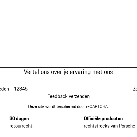
Vertel ons over je ervaring met ons
eden
1
2
3
4
5
Z
Feedback verzenden
Deze site wordt beschermd door reCAPTCHA.
30 dagen
Officiële producten
retourrecht
rechtstreeks van Porsche