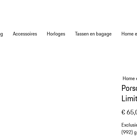
ng
Accessoires
Horloges
Tassen en bagage
Home en
Home e
Pors
Limi
€ 65,
Exclusi
(992) g