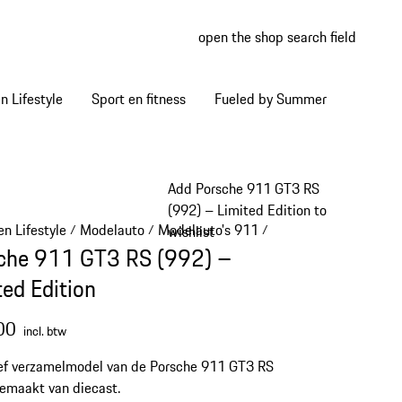
open the shop search field
My wish
My shop
 Lifestyle
Sport en fitness
Fueled by Summer
Add Porsche 911 GT3 RS
(992) – Limited Edition to
n Lifestyle
Modelauto
Modelauto's 911
/
/
/
wishlist
che 911 GT3 RS (992) –
ted Edition
00
incl. btw
ef verzamelmodel van de Porsche 911 GT3 RS
emaakt van diecast.