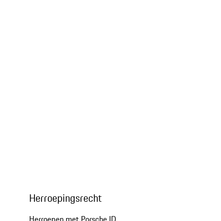
Herroepingsrecht
Herroepen met Porsche ID