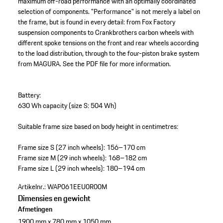
maximum off-road performance with an optimally coordinated
selection of components. "Performance" is not merely a label on
the frame, but is found in every detail: from Fox Factory
suspension components to Crankbrothers carbon wheels with
different spoke tensions on the front and rear wheels according
to the load distribution, through to the four-piston brake system
from MAGURA. See the PDF file for more information.
Battery:
630 Wh capacity (size S: 504 Wh)
Suitable frame size based on body height in centimetres:
Frame size S (27 inch wheels): 156–170 cm
Frame size M (29 inch wheels): 168–182 cm
Frame size L (29 inch wheels): 180–194 cm
Artikelnr.:
WAP061EEU0R00M
Dimensies en gewicht
Afmetingen
1900 mm x 780 mm x 1050 mm