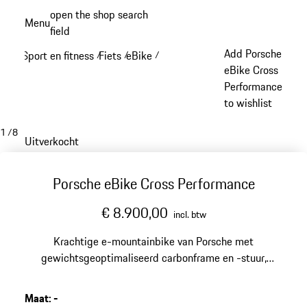
Spring
open the shop search
Menu
naar
field
My sh
de
Add Porsche
Sport en fitness
Fiets
eBike
/
/
/
hoofdinhoud
eBike Cross
Performance
to wishlist
1
/
8
Uitverkocht
Porsche eBike Cross Performance
€ 8.900,00
incl. btw
Krachtige e-mountainbike van Porsche met
gewichtsgeoptimaliseerd carbonframe en -stuur,
krachtige Shimano motor en 630 Wh accu. Ontwikkeld
in samenwerking met ROTWILD, frameontwerp door
Maat
:
-