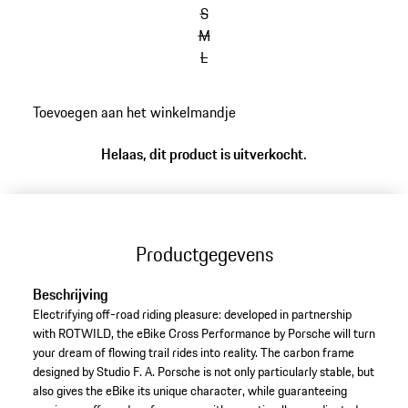
Studio F.A. Porsche. Productspecificatie kan afwijken
S
van afbeelding.
M
L
Toevoegen aan het winkelmandje
Helaas, dit product is uitverkocht.
Productgegevens
Beschrijving
Electrifying off-road riding pleasure: developed in partnership
with ROTWILD, the eBike Cross Performance by Porsche will turn
your dream of flowing trail rides into reality. The carbon frame
designed by Studio F. A. Porsche is not only particularly stable, but
also gives the eBike its unique character, while guaranteeing