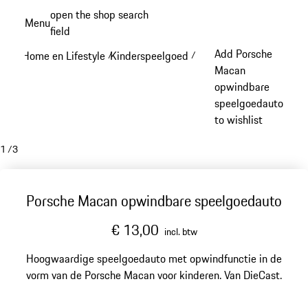
Spring
open the shop search
Menu
naar
field
My sh
de
Add Porsche
Home en Lifestyle
Kinderspeelgoed
/
/
hoofdinhoud
Macan
opwindbare
speelgoedauto
to wishlist
1
/
3
Porsche Macan opwindbare speelgoedauto
€ 13,00
incl. btw
Hoogwaardige speelgoedauto met opwindfunctie in de
vorm van de Porsche Macan voor kinderen. Van DieCast.