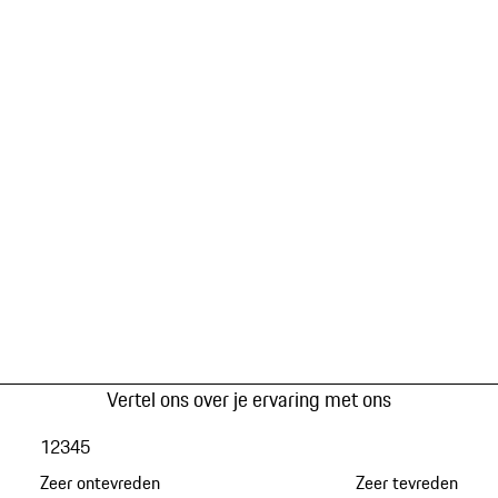
Vertel ons over je ervaring met ons
1
2
3
4
5
Zeer ontevreden
Zeer tevreden