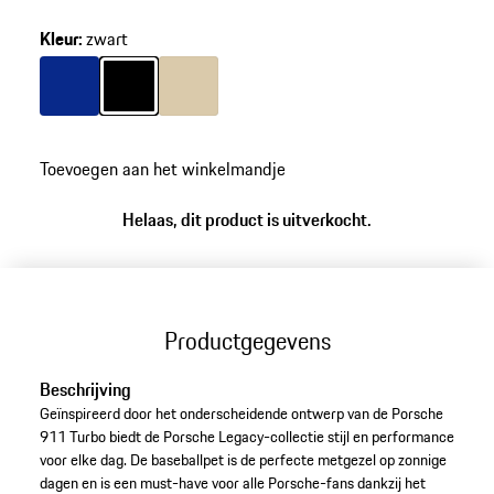
Kleur
:
zwart
Kleur
blauw
Kleur
zwart
Kleur
beige
Toevoegen aan het winkelmandje
Helaas, dit product is uitverkocht.
Productgegevens
Beschrijving
Geïnspireerd door het onderscheidende ontwerp van de Porsche
911 Turbo biedt de Porsche Legacy-collectie stijl en performance
voor elke dag. De baseballpet is de perfecte metgezel op zonnige
dagen en is een must-have voor alle Porsche-fans dankzij het