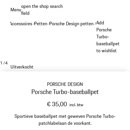
Spring
open the shop search
Menu
naar
field
My sh
de
Add
Accessoires
Petten
Porsche Design petten
/
/
/
hoofdinhoud
Porsche
Turbo-
baseballpet
to wishlist
1
/
4
Uitverkocht
PORSCHE DESIGN
Porsche Turbo-baseballpet
€ 35,00
incl. btw
Sportieve baseballpet met geweven Porsche Turbo-
patchlabelaan de voorkant.