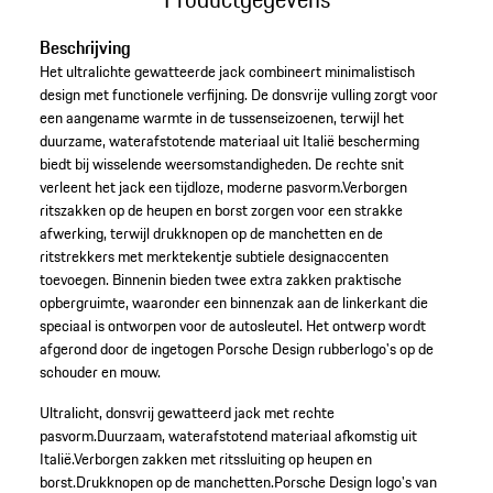
Beschrijving
Het ultralichte gewatteerde jack combineert minimalistisch
design met functionele verfijning. De donsvrije vulling zorgt voor
een aangename warmte in de tussenseizoenen, terwijl het
duurzame, waterafstotende materiaal uit Italië bescherming
biedt bij wisselende weersomstandigheden. De rechte snit
verleent het jack een tijdloze, moderne pasvorm.Verborgen
ritszakken op de heupen en borst zorgen voor een strakke
afwerking, terwijl drukknopen op de manchetten en de
ritstrekkers met merktekentje subtiele designaccenten
toevoegen. Binnenin bieden twee extra zakken praktische
opbergruimte, waaronder een binnenzak aan de linkerkant die
speciaal is ontworpen voor de autosleutel. Het ontwerp wordt
afgerond door de ingetogen Porsche Design rubberlogo's op de
schouder en mouw.
Ultralicht, donsvrij gewatteerd jack met rechte
pasvorm.
Duurzaam, waterafstotend materiaal afkomstig uit
Italië.
Verborgen zakken met ritssluiting op heupen en
borst.
Drukknopen op de manchetten.
Porsche Design logo's van