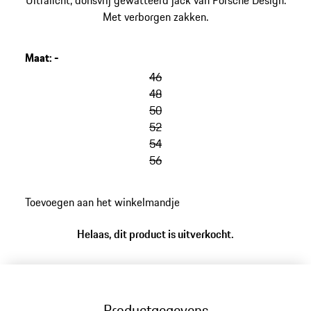
Ultralicht, donsvrij gewatteerd jack van Porsche Design.
Met verborgen zakken.
Maat
:
-
46
48
50
52
54
56
Toevoegen aan het winkelmandje
Helaas, dit product is uitverkocht.
Productgegevens