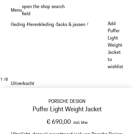
Spring
open the shop search
Menu
naar
field
My sh
de
Add
Kleding
Herenkleding
Jacks & jassen
/
/
/
hoofdinhoud
Puffer
Light
Weight
Jacket
to
wishlist
1
/
8
Uitverkocht
PORSCHE DESIGN
Puffer Light Weight Jacket
€ 690,00
incl. btw