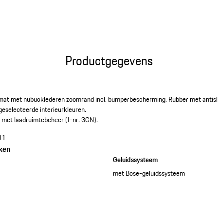
Productgegevens
t met nubucklederen zoomrand incl. bumperbescherming. Rubber met antisli
 geselecteerde interieurkleuren.
n met laadruimtebeheer (I-nr. 3GN).
J1
ken
Geluidssysteem
met Bose-geluidssysteem