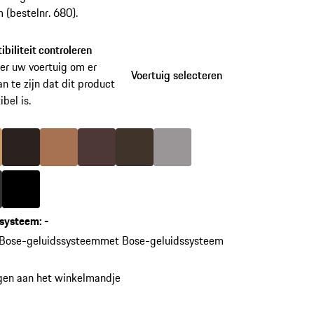
 (bestelnr. 680).
biliteit controleren
er uw voertuig om er
Voertuig selecteren
Voertuig selecteren
an te zijn dat dit product
bel is.
varianten
overslaan
uxorbeige
Kleur
espresso
Kleur
cognac
Kleur
marsala
Kleur
zadelbruin
Kleur
platinagrijs
(Kleur)
gaatgrijs
Kleur
zwart
ssysteem
:
-
 Bose-geluidssysteem
met Bose-geluidssysteem
gen aan het winkelmandje
en