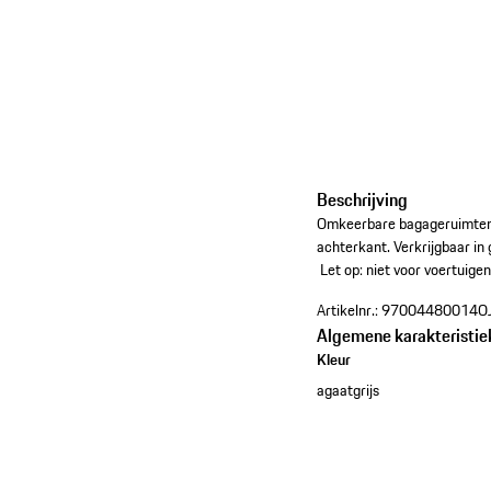
Beschrijving
Omkeerbare bagageruimtema
achterkant. Verkrijgbaar in
Let op: niet voor voertuige
Artikelnr.:
97004480014O
Algemene karakteristie
Kleur
agaatgrijs