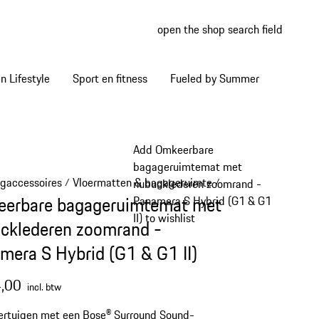
open the shop search field
My wish
My shop
 Lifestyle
Sport en fitness
Fueled by Summer
Add Omkeerbare
bagageruimtemat met
igaccessoires
Vloermatten & bagageruimte
/
/
nubucklederen zoomrand -
erbare bagageruimtemat met
Panamera S Hybrid (G1 & G1
II) to wishlist
cklederen zoomrand -
mera S Hybrid (G1 & G1 II)
,00
incl. btw
uigen met een Bose® Surround Sound-