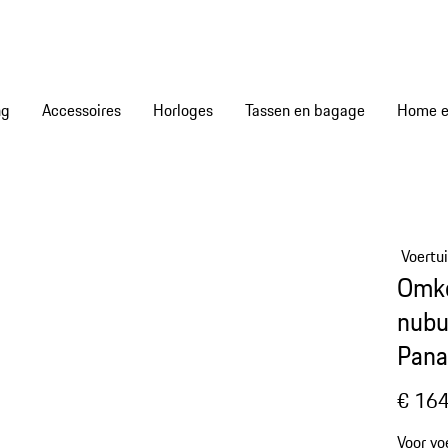
ng
Accessoires
Horloges
Tassen en bagage
Home en
Voertu
Omke
nubu
Pana
€ 164
Voor voert