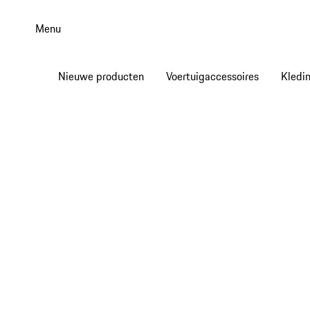
Spring
naar
Menu
de
hoofdinhoud
Nieuwe producten
Voertuigaccessoires
Kledi