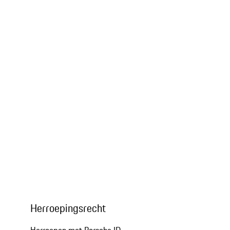
Herroepingsrecht
Herroepen met Porsche ID