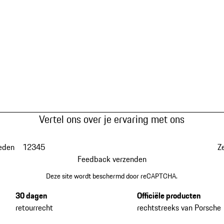
Vertel ons over je ervaring met ons
eden
1
2
3
4
5
Z
Feedback verzenden
Deze site wordt beschermd door reCAPTCHA.
30 dagen
Officiële producten
retourrecht
rechtstreeks van Porsche