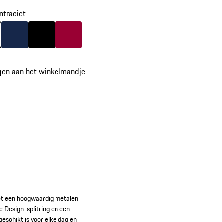
ntraciet
ntraciet
Kleur
donkerblauw
Kleur
zwart
Kleur
karmijnrood
gen aan het winkelmandje
met een hoogwaardig metalen
 Design-splitring en een
 geschikt is voor elke dag en