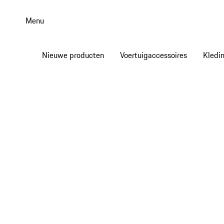
Spring
naar
Menu
de
hoofdinhoud
Nieuwe producten
Voertuigaccessoires
Kledi