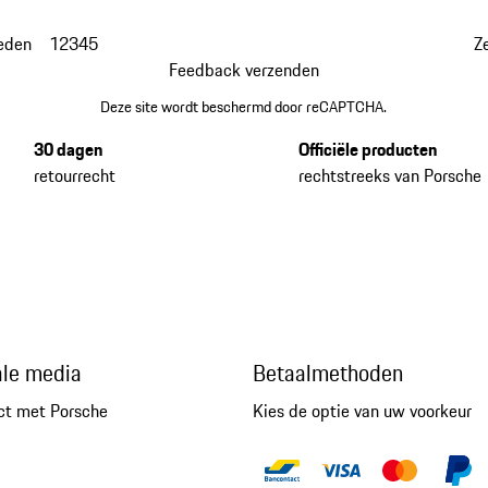
eden
1
2
3
4
5
Z
Feedback verzenden
Deze site wordt beschermd door reCAPTCHA.
30 dagen
Officiële producten
retourrecht
rechtstreeks van Porsche
ale media
Betaalmethoden
ct met Porsche
Kies de optie van uw voorkeur