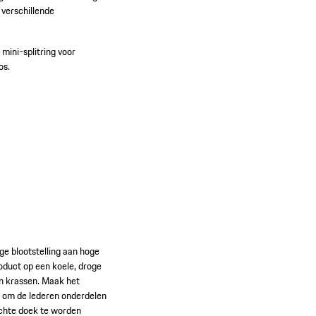
 verschillende
 mini-splitring voor
os.
ge blootstelling aan hoge
oduct op een koele, droge
en krassen. Maak het
r om de lederen onderdelen
achte doek te worden