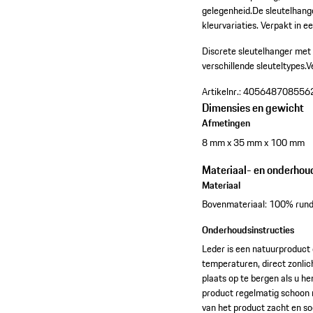
gelegenheid.De sleutelhange
kleurvariaties. Verpakt in 
Discrete sleutelhanger met
verschillende sleuteltypes.
V
Artikelnr.:
405648708556
Dimensies en gewicht
Afmetingen
8 mm x 35 mm x 100 mm
Materiaal- en onderhou
Materiaal
Bovenmateriaal: 100% rund
Onderhoudsinstructies
Leder is een natuurproduct 
temperaturen, direct zonli
plaats op te bergen als u h
product regelmatig schoon 
van het product zacht en so