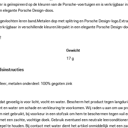
r is geïnspireerd op de kleuren van de Porsche-voertuigen en is verkrijgbaar in
een elegante Porsche Design-doos.
 gevlochten leren band.
Metalen dop met splitring en Porsche Design-logo.
Extra
erkrijgbaar in verschillende kleuren.
Verpakt in een elegante Porsche Design-do
2
Gewicht
17 g
dsinstructies
leer, metalen onderdeel: 100% gegoten zink
dat gevoelig is voor licht, vocht en water. Bescherm het product tegen langduri
cht en water om schade en verkleuring te voorkomen. Wij raden u aan om uw pr
em niet gebruikt, bij voorkeur in een stofzak om hem te beschermen tegen vuil 
met een zachte, vochtige doek. Gebruik eventueel een neutrale leerconditione
epel te houden. Bij contact met water dient het artikel onmiddellijk met een z