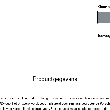
Kleur
:
a
Kleur
a
Toevoe
Productgegevens
lusieve Porsche Design-sleutelhanger combineert een gevlochten leren band 
PD-logo. Het ontwerp wordt gecompleteerd door een lasergegraveerde Porsche
eaal is voor verschillende sleuteltypes. Een exclusief maar subtiel accessoire dat