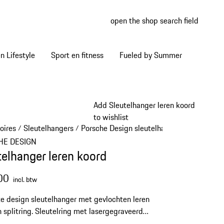
open the shop search field
My wish
My shop
 Lifestyle
Sport en fitness
Fueled by Summer
Add Sleutelhanger leren koord
to wishlist
oires
Sleutelhangers
Porsche Design sleutelhangers
/
/
/
HE DESIGN
telhanger leren koord
00
incl. btw
e design sleutelhanger met gevlochten leren
 splitring. Sleutelring met lasergegraveerd
 Design-logo.