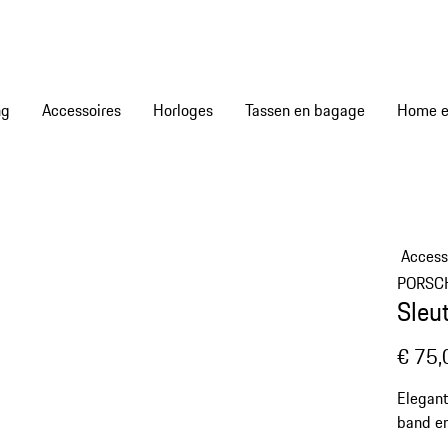
ng
Accessoires
Horloges
Tassen en bagage
Home en
Access
PORSC
Sleu
€ 75,
Elegant
band en
Porsche