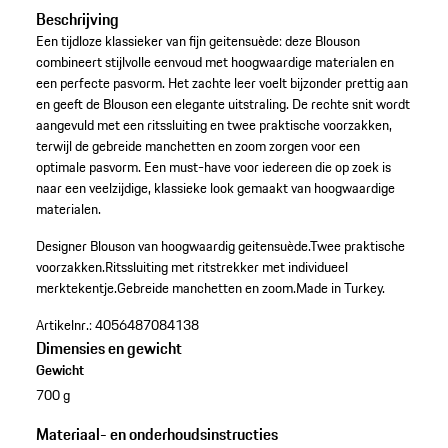
Beschrijving
Een tijdloze klassieker van fijn geitensuède: deze Blouson
combineert stijlvolle eenvoud met hoogwaardige materialen en
een perfecte pasvorm. Het zachte leer voelt bijzonder prettig aan
en geeft de Blouson een elegante uitstraling. De rechte snit wordt
aangevuld met een ritssluiting en twee praktische voorzakken,
terwijl de gebreide manchetten en zoom zorgen voor een
optimale pasvorm. Een must-have voor iedereen die op zoek is
naar een veelzijdige, klassieke look gemaakt van hoogwaardige
materialen.
Designer Blouson van hoogwaardig geitensuède.
Twee praktische
voorzakken.
Ritssluiting met ritstrekker met individueel
merktekentje.
Gebreide manchetten en zoom.
Made in Turkey.
Artikelnr.:
4056487084138
Dimensies en gewicht
Gewicht
700 g
Materiaal- en onderhoudsinstructies