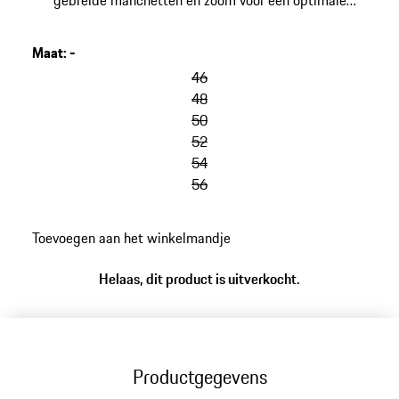
gebreide manchetten en zoom voor een optimale
pasvorm. Made in Turkey.
Maat
:
-
46
48
50
52
54
56
Toevoegen aan het winkelmandje
Helaas, dit product is uitverkocht.
Productgegevens