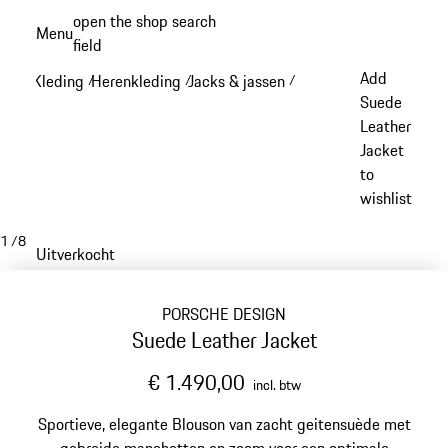
Spring
open the shop search
Menu
naar
field
My sh
de
Add
Kleding
Herenkleding
Jacks & jassen
/
/
/
hoofdinhoud
Suede
Leather
Jacket
to
wishlist
1
/
8
Uitverkocht
PORSCHE DESIGN
Suede Leather Jacket
€ 1.490,00
incl. btw
Sportieve, elegante Blouson van zacht geitensuède met