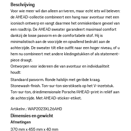
Beschrijving
Voor wie meer wil dan alleen arriveren, maar echt iets wil beleven:
de AHEAD-collectie combineert een hang naar avontuur met een
iconisch ontwerp en vangt daarmee het onmiskenbare gevoel van
een roadtrip. De AHEAD sweater garandeert maximaal comfort
dankzij de losse pasvorm en de comfortabele stof. Hij is
minimalistisch aan de voorzijde en opvallend bedrukt aan de
achterzijde. De sweater tilt elke outfit naar een hoger niveau, of u
hem nu combineert met andere kledingstukken of als statement-
piece draagt.
Ontworpen voor iedereen die van avontuur en individualiteit
houdt:
Standaard pasvorm.
Ronde halslijn met geribde kraag.
Stonewash-finish.
Ton-sur-ton sierstiksels op het V-inzetstuk.
Ton-sur-ton, driedimensionale Porsche/AHEAD-print in reliëf aan
de achterzijde.
Met AHEAD-sticker-etiket.
Artikelnr.:
WAP2023XL26AHD
Dimensies en gewicht
Afmetingen
370 mm x 455 mm x 40 mm