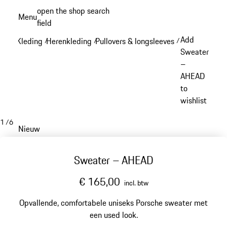
Spring
open the shop search
Menu
naar
field
My sh
de
Add
Kleding
Herenkleding
Pullovers & longsleeves
/
/
/
hoofdinhoud
Sweater
–
AHEAD
to
wishlist
1
/
6
Nieuw
Sweater – AHEAD
€ 165,00
incl. btw
Opvallende, comfortabele uniseks Porsche sweater met
een used look.