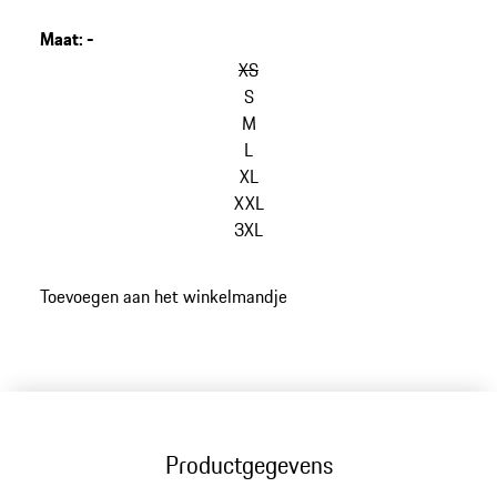
Maat
:
-
varianten
overslaan
XS
(Maat)
S
M
L
XL
XXL
3XL
ga
Toevoegen aan het winkelmandje
terug
naar
varianten
(Maat)
Productgegevens