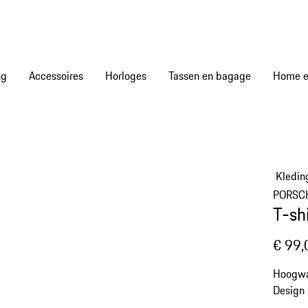
ng
Accessoires
Horloges
Tassen en bagage
Home en
Kledin
PORSC
T-sh
€ 99,
Hoogwaa
Design 