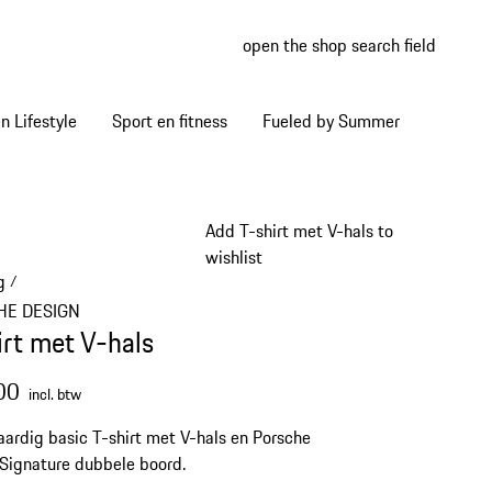
open the shop search field
My wish
My shop
 Lifestyle
Sport en fitness
Fueled by Summer
Add T-shirt met V-hals to
wishlist
g
/
HE DESIGN
irt met V-hals
00
incl. btw
rdig basic T-shirt met V-hals en Porsche
Signature dubbele boord.