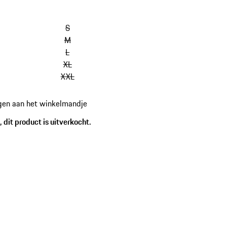
S
M
L
XL
XXL
gen aan het winkelmandje
 dit product is uitverkocht.