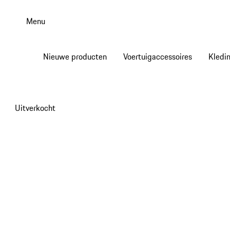
Spring
naar
Menu
de
hoofdinhoud
Nieuwe producten
Voertuigaccessoires
Kledi
Uitverkocht