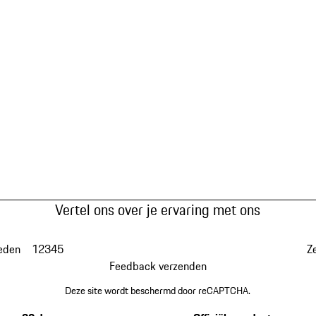
Vertel ons over je ervaring met ons
eden
1
2
3
4
5
Z
Feedback verzenden
Deze site wordt beschermd door reCAPTCHA.