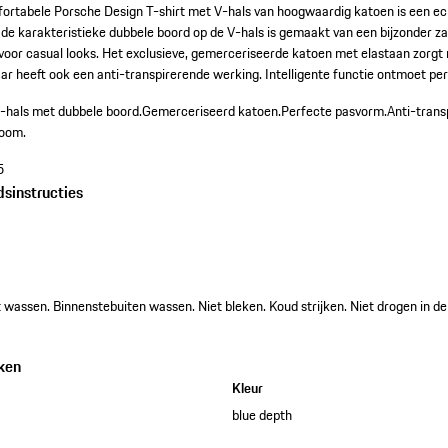
omfortabele Porsche Design T-shirt met V-hals van hoogwaardig katoen is een e
de karakteristieke dubbele boord op de V-hals is gemaakt van een bijzonder z
voor casual looks. Het exclusieve, gemerceriseerde katoen met elastaan zorgt n
ar heeft ook een anti-transpirerende werking. Intelligente functie ontmoet pe
-hals met dubbele boord.
Gemerceriseerd katoen.
Perfecte pasvorm.
Anti-trans
zoom.
5
dsinstructies
wassen. Binnenstebuiten wassen. Niet bleken. Koud strijken. Niet drogen in de
ken
Kleur
blue depth