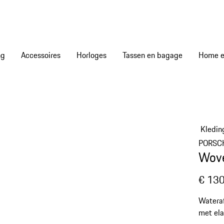
ng
Accessoires
Horloges
Tassen en bagage
Home en
Kledin
PORSC
Wove
€ 130
Wateraf
met ela