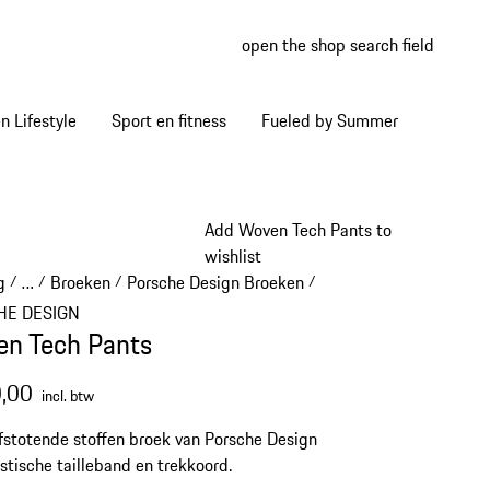
open the shop search field
My wish
My shop
 Lifestyle
Sport en fitness
Fueled by Summer
Add Woven Tech Pants to
wishlist
g
…
Broeken
Porsche Design Broeken
/
/
/
/
Reveal collapsed breadcrumb items
HE DESIGN
n Tech Pants
,00
incl. btw
stotende stoffen broek van Porsche Design
stische tailleband en trekkoord.