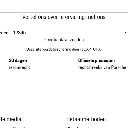
Vertel ons over je ervaring met ons
eden
1
2
3
4
5
Z
Feedback verzenden
Deze site wordt beschermd door reCAPTCHA.
30 dagen
Officiële producten
retourrecht
rechtstreeks van Porsche
ale media
Betaalmethoden