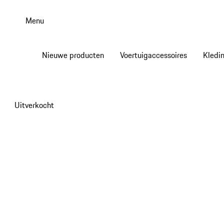
Spring
naar
Menu
de
hoofdinhoud
Nieuwe producten
Voertuigaccessoires
Kledi
Uitverkocht