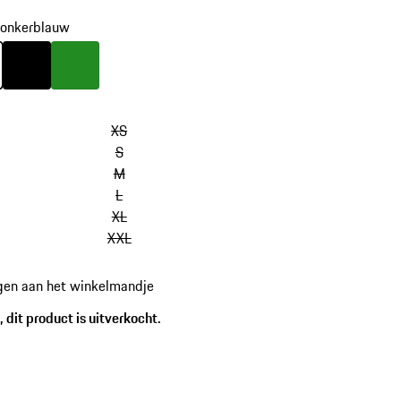
onkerblauw
onkerblauw
Kleur
zwart
Kleur
groen
XS
S
M
L
XL
XXL
gen aan het winkelmandje
 dit product is uitverkocht.