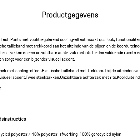
Productgegevens
ech Pants met vochtregulerend cooling-effect maakt qua look, functionalite
che tailleband met trekkoord aan het uiteinde van de pijpen en de koorduitein
he zijzakken en een onzichtbare achterzak met rits bieden voldoende ruimte vo
en zorgt voor een bijzonder visueel accent.
oek met cooling-effect.
Elastische tailleband met trekkoord bij de uiteinden van
visueel accent.
Twee steekzakken.
Onzichtbare achterzak met rits.
Koorduiteind
0
dsinstructies
ycled polyester / 43% polyester, afwerking: 100% gerecycled nylon