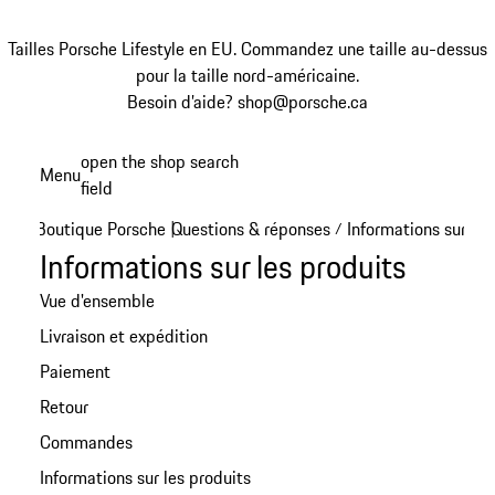
Tailles Porsche Lifestyle en EU. Commandez une taille au-dessus
pour la taille nord-américaine.
Besoin d’aide? shop@porsche.ca
Aller
open the shop search
Menu
au
field
My sh
contenu
Boutique Porsche
Questions & réponses
Informations sur les
|
/
principal
Informations sur les produits
Vue d'ensemble
Livraison et expédition
Paiement
Retour
Commandes
Informations sur les produits