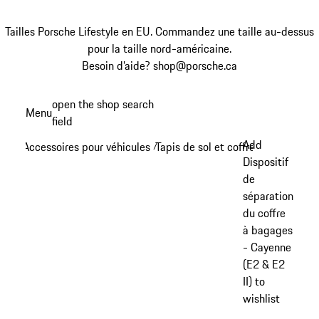
Tailles Porsche Lifestyle en EU. Commandez une taille au-dessus
pour la taille nord-américaine.
Besoin d’aide? shop@porsche.ca
Aller
open the shop search
Menu
au
field
My sh
contenu
Add
Accessoires pour véhicules
Tapis de sol et coffre à bagages
/
/
principal
Dispositif
de
séparation
du coffre
à bagages
- Cayenne
(E2 & E2
II) to
wishlist