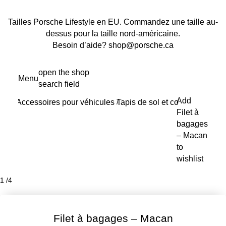
Tailles Porsche Lifestyle en EU. Commandez une taille au-
dessus pour la taille nord-américaine.
Besoin d’aide? shop@porsche.ca
Aller
open the shop
Menu
au
search field
My s
contenu
Add
Accessoires pour véhicules
Tapis de sol et coffre à bagage
principal
/
Filet à
bagages
– Macan
to
wishlist
1
/
4
Filet à bagages – Macan