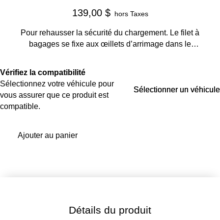
139,00 $
hors Taxes
Pour rehausser la sécurité du chargement. Le filet à
bagages se fixe aux œillets d’arrimage dans le
plancher du compartiment à bagages de votre Macan
à l’aide de 4 crochets intégrés. Sa grande élasticité
Vérifiez la compatibilité
permet de l’installer dans différentes positions.
Sélectionnez votre véhicule pour
Sélectionner un véhicule
Sélectionner un véhicule
vous assurer que ce produit est
compatible.
Ajouter au panier
Détails du produit