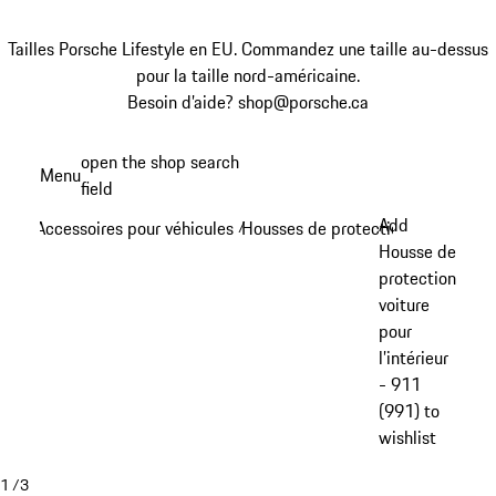
Tailles Porsche Lifestyle en EU. Commandez une taille au-dessus
pour la taille nord-américaine.
Besoin d’aide? shop@porsche.ca
Aller
open the shop search
Menu
au
field
My sh
contenu
Add
Accessoires pour véhicules
Housses de protection
/
/
principal
Housse de
protection
voiture
pour
l’intérieur
- 911
(991) to
wishlist
1
/
3