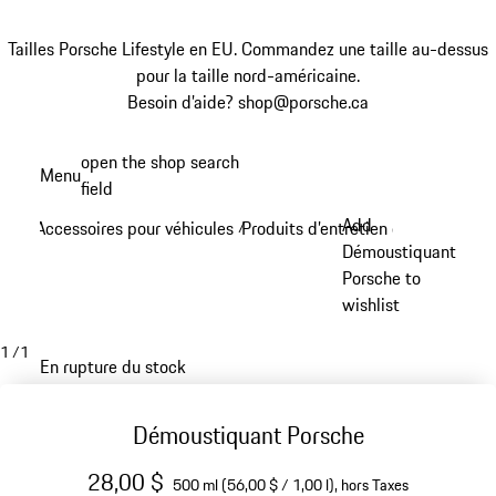
Tailles Porsche Lifestyle en EU. Commandez une taille au-dessus
pour la taille nord-américaine.
Besoin d’aide? shop@porsche.ca
Aller
open the shop search
Menu
au
field
My sh
contenu
Add
Accessoires pour véhicules
Produits d’entretien et outils
/
/
principal
Démoustiquant
Porsche to
wishlist
1
/
1
En rupture du stock
Démoustiquant Porsche
28,00 $
500 ml (56,00 $ / 1,00 l),
hors Taxes