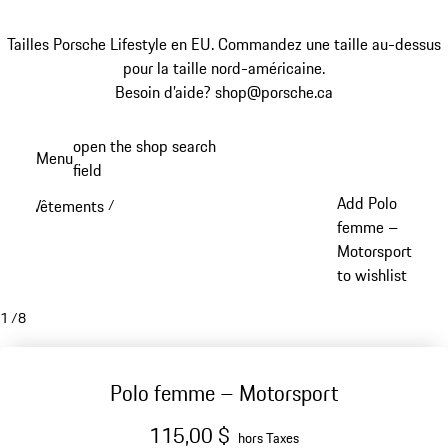
Tailles Porsche Lifestyle en EU. Commandez une taille au-dessus
pour la taille nord-américaine.
Besoin d’aide? shop@porsche.ca
Aller
open the shop search
Menu
au
field
My sh
contenu
Add Polo
Vêtements
/
principal
femme –
Motorsport
to wishlist
1
/
8
Polo femme – Motorsport
115,00 $
hors Taxes