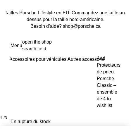
Tailles Porsche Lifestyle en EU. Commandez une taille au-
dessus pour la taille nord-américaine.
Besoin d’aide? shop@porsche.ca
Aller
open the shop
Menu
au
search field
My s
contenu
Add
Accessoires pour véhicules
Autres accessoires pour voitur
principal
/
Protecteurs
de pneu
Porsche
Classic –
ensemble
de 4 to
wishlist
1
/
3
En rupture du stock