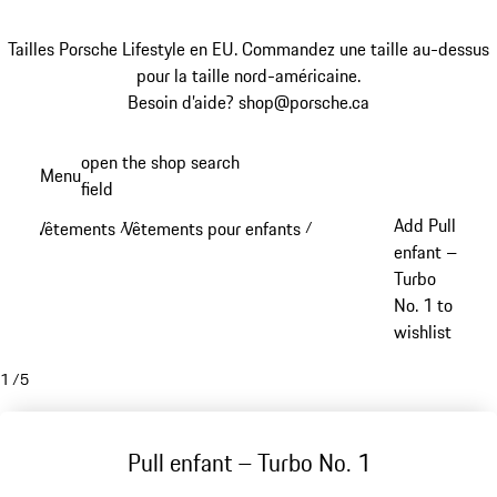
Tailles Porsche Lifestyle en EU. Commandez une taille au-dessus
pour la taille nord-américaine.
Besoin d’aide? shop@porsche.ca
Aller
open the shop search
Menu
au
field
My sh
contenu
Add Pull
Vêtements
Vêtements pour enfants
/
/
principal
enfant –
Turbo
No. 1 to
wishlist
1
/
5
Pull enfant – Turbo No. 1