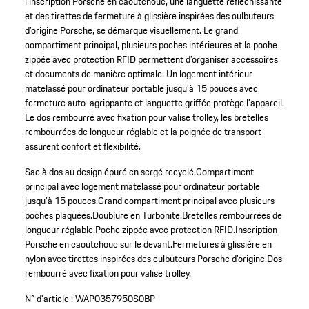
l’inscription Porsche en caoutchouc, une languette réfléchissante
et des tirettes de fermeture à glissière inspirées des culbuteurs
d’origine Porsche, se démarque visuellement. Le grand
compartiment principal, plusieurs poches intérieures et la poche
zippée avec protection RFID permettent d’organiser accessoires
et documents de manière optimale. Un logement intérieur
matelassé pour ordinateur portable jusqu’à 15 pouces avec
fermeture auto-agrippante et languette griffée protège l’appareil.
Le dos rembourré avec fixation pour valise trolley, les bretelles
rembourrées de longueur réglable et la poignée de transport
assurent confort et flexibilité.
Sac à dos au design épuré en sergé recyclé.
Compartiment
principal avec logement matelassé pour ordinateur portable
jusqu’à 15 pouces.
Grand compartiment principal avec plusieurs
poches plaquées.
Doublure en Turbonite.
Bretelles rembourrées de
longueur réglable.
Poche zippée avec protection RFID.
Inscription
Porsche en caoutchouc sur le devant.
Fermetures à glissière en
nylon avec tirettes inspirées des culbuteurs Porsche d’origine.
Dos
rembourré avec fixation pour valise trolley.
N° d'article :
WAP0357950S0BP