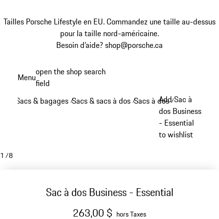
Tailles Porsche Lifestyle en EU. Commandez une taille au-dessus
pour la taille nord-américaine.
Besoin d’aide? shop@porsche.ca
Aller
open the shop search
Menu
au
field
My sh
contenu
Add Sac à
Sacs & bagages
Sacs & sacs à dos
Sacs à dos
/
/
/
principal
dos Business
- Essential
to wishlist
1
/
8
Sac à dos Business - Essential
263,00 $
hors Taxes