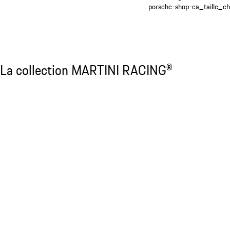
porsche-shop-ca_taille_ch
Découvrir tous les produits
La collection MARTINI RACING®
La collection MARTINI RACING®
Diapositive 1 sur 23