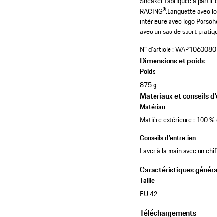
Sneaker fabriquée à partir d
RACING®.
Languette avec l
intérieure avec logo Porsc
avec un sac de sport pratiq
N° d'article :
WAP1060080
Dimensions et poids
Poids
875 g
Matériaux et conseils d'
Matériau
Matière extérieure : 100 % 
Conseils d'entretien
Laver à la main avec un chif
Caractéristiques généra
Taille
EU 42
Téléchargements