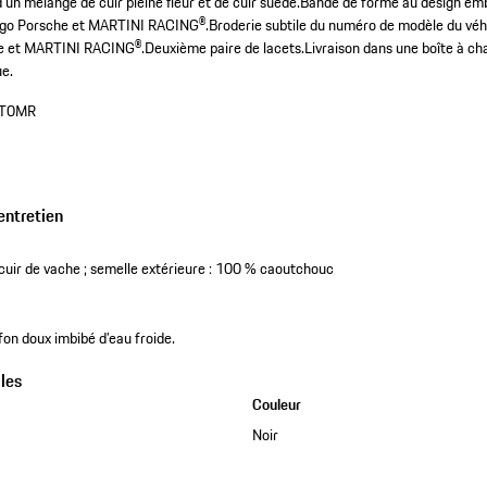
’un mélange de cuir pleine fleur et de cuir suédé.
Bande de forme au design e
ogo Porsche et MARTINI RACING®.
Broderie subtile du numéro de modèle du véhic
he et MARTINI RACING®.
Deuxième paire de lacets.
Livraison dans une boîte à 
ue.
T0MR
entretien
cuir de vache ; semelle extérieure : 100 % caoutchouc
fon doux imbibé d’eau froide.
les
Couleur
Noir