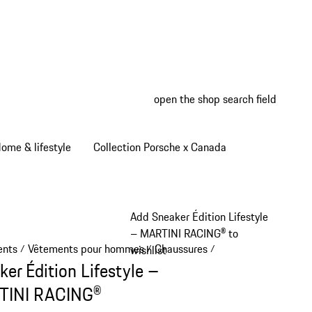
open the shop search field
My wish
My shop
ome & lifestyle
Collection Porsche x Canada
Add Sneaker Édition Lifestyle
– MARTINI RACING® to
ents
Vêtements pour hommes
Chaussures
/
/
/
wishlist
ker Édition Lifestyle –
TINI RACING®