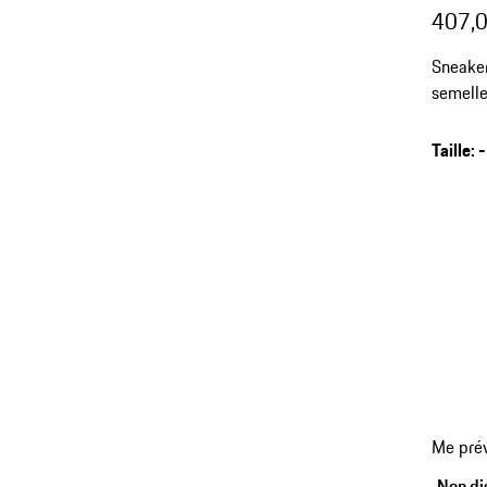
407,0
Sneake
semelle
Taille
:
-
retour
Me prév
aux
variant
Non dis