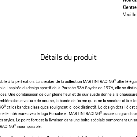
(Taille)
Centre 
Veuille
Détails du produit
bile à la perfection. La sneaker de la collection MARTINI RACING® allie l’élégan
ile. Inspirée du design sportif de la Porsche 936 Spyder de 1976, elle se disti
oncés. Une combinaison de cuir pleine fleur et de cuir suédé donne à la chaussu
l’emblématique voiture de course, la bande de forme qui orne la sneaker attire to
® et les bandes classiques soulignent le look distinctif. Le design détaillé es
emelle intérieure avec le logo Porsche et MARTINI RACING® assure un grand co
es styles. Le point fort est la livraison dans une boîte spéciale comprenant un s
I RACING® incomparable.