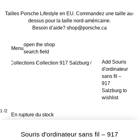
Tailles Porsche Lifestyle en EU. Commandez une taille au-
dessus pour la taille nord-américaine.
Besoin d’aide? shop@porsche.ca
Aller
open the shop
Menu
au
search field
My s
contenu
Add Souris
Collections
Collection 917 Salzburg
principal
/
/
d'ordinateur
sans fil –
917
Salzburg to
wishlist
1
/
2
En rupture du stock
Souris d'ordinateur sans fil – 917