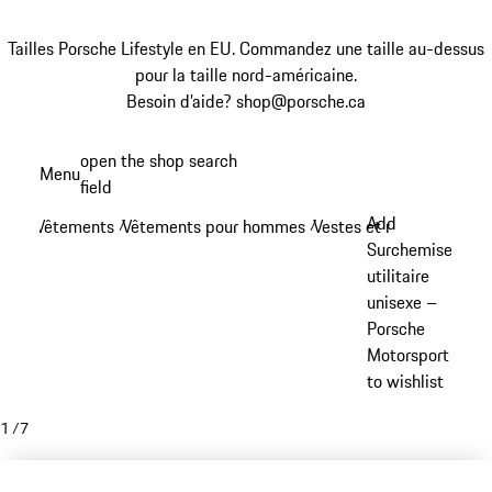
Tailles Porsche Lifestyle en EU. Commandez une taille au-dessus
pour la taille nord-américaine.
Besoin d’aide? shop@porsche.ca
Aller
open the shop search
Menu
au
field
My sh
contenu
Add
Vêtements
Vêtements pour hommes
Vestes et manteaux - 
/
/
principal
Surchemise
utilitaire
unisexe –
Porsche
Motorsport
to wishlist
1
/
7