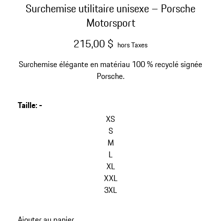
Surchemise utilitaire unisexe – Porsche
Motorsport
215,00 $
hors Taxes
Surchemise élégante en matériau 100 % recyclé signée
Porsche.
Taille
:
-
sauter
les
XS
variantes
S
(Taille)
M
L
XL
XXL
3XL
retour
Ajouter au panier