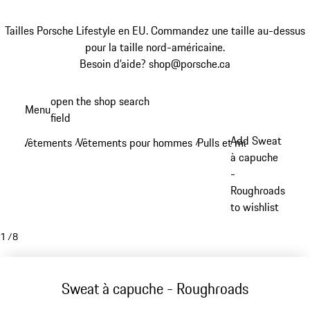
Tailles Porsche Lifestyle en EU. Commandez une taille au-dessus
pour la taille nord-américaine.
Besoin d’aide? shop@porsche.ca
Aller
open the shop search
Menu
au
field
My sh
contenu
Add Sweat
Vêtements
Vêtements pour hommes
Pulls et manches longue
/
/
principal
à capuche
-
Roughroads
to wishlist
1
/
8
Sweat à capuche - Roughroads