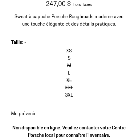
247,00 $
hors Taxes
Sweat à capuche Porsche Roughroads moderne avec
une touche élégante et des détails pratiques.
Taille
:
-
sauter
les
XS
variantes
S
(Taille)
M
L
XL
XXL
3XL
retour
Me prévenir
aux
variantes
Non disponible en ligne. Veuillez contacter votre Centre
(Taille)
Porsche local pour connaître l'inventaire.