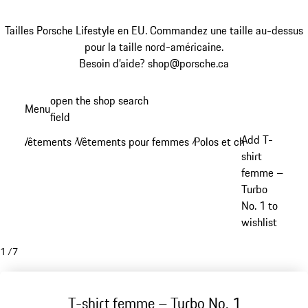
Tailles Porsche Lifestyle en EU. Commandez une taille au-dessus
pour la taille nord-américaine.
Besoin d’aide? shop@porsche.ca
Aller
open the shop search
Menu
au
field
My sh
contenu
Add T-
Vêtements
Vêtements pour femmes
Polos et chemises - fe
/
/
principal
shirt
femme –
Turbo
No. 1 to
wishlist
1
/
7
T-shirt femme – Turbo No. 1