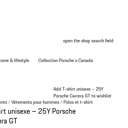
open the shop search field
My wish
My shop
ome & lifestyle
Collection Porsche x Canada
Add T-shirt unisexe – 25Y
Porsche Carrera GT to wishlist
ents
Vêtements pour hommes
Polos et t-shirts
/
/
/
irt unisexe – 25Y Porsche
era GT