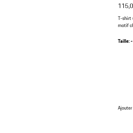
115,0
T-shirt
motif c
Taille
:
-
retour
Ajouter
aux
variant
(Taille)