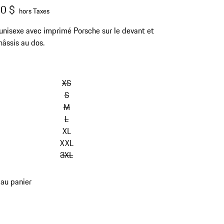
0 $
hors Taxes
 unisexe avec imprimé Porsche sur le devant et
hâssis au dos.
sauter
les
XS
variantes
S
(Taille)
M
L
XL
XXL
3XL
 au panier
es