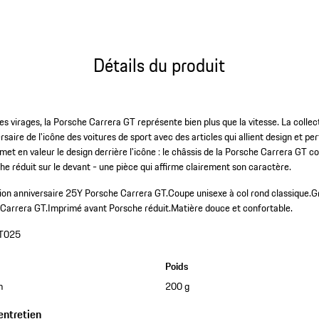
Détails du produit
es virages, la Porsche Carrera GT représente bien plus que la vitesse. La coll
aire de l'icône des voitures de sport avec des articles qui allient design et p
 met en valeur le design derrière l'icône : le châssis de la Porsche Carrera GT
he réduit sur le devant - une pièce qui affirme clairement son caractère.
ction anniversaire 25Y Porsche Carrera GT.
Coupe unisexe à col rond classique.
G
 Carrera GT.
Imprimé avant Porsche réduit.
Matière douce et confortable.
T025
Poids
m
200 g
entretien