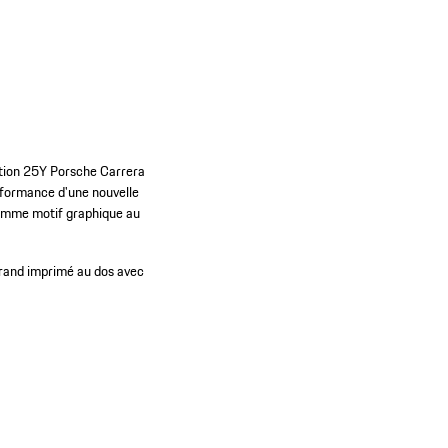
ection 25Y Porsche Carrera
erformance d'une nouvelle
 comme motif graphique au
rand imprimé au dos avec