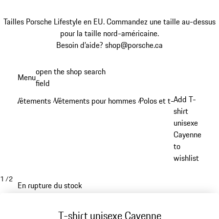
Tailles Porsche Lifestyle en EU. Commandez une taille au-dessus
pour la taille nord-américaine.
Besoin d’aide? shop@porsche.ca
Aller
open the shop search
Menu
au
field
My sh
contenu
Add T-
Vêtements
Vêtements pour hommes
Polos et t-shirts
/
/
/
principal
shirt
unisexe
Cayenne
to
wishlist
1
/
2
En rupture du stock
T-shirt unisexe Cayenne