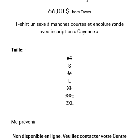
66,00 $
hors Taxes
T-shirt unisexe à manches courtes et encolure ronde
avec inscription « Cayenne ».
Taille
:
-
sauter
les
XS
variantes
S
(Taille)
M
L
XL
XXL
3XL
retour
Me prévenir
aux
variantes
Non disponible en ligne. Veuillez contacter votre Centre
(Taille)