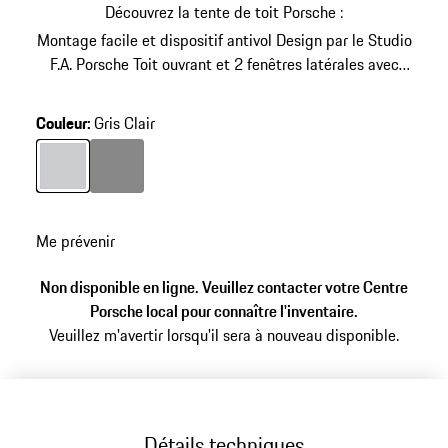
Découvrez la tente de toit Porsche :
Montage facile et dispositif antivol
Design par le Studio
F.A. Porsche
Toit ouvrant et 2 fenêtres latérales avec
moustiquaire
Matelas confortable pour 2 personnes
inclus
Couleur
:
Gris Clair
Couleur
Couleur
Gris Clair
Gris Foncé
Me prévenir
Non disponible en ligne. Veuillez contacter votre Centre
Porsche local pour connaître l'inventaire.
Veuillez m'avertir lorsqu'il sera à nouveau disponible.
Détails techniques