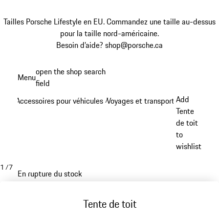
Tailles Porsche Lifestyle en EU. Commandez une taille au-dessus
pour la taille nord-américaine.
Besoin d’aide? shop@porsche.ca
Aller
open the shop search
Menu
au
field
My sh
contenu
Add
Accessoires pour véhicules
Voyages et transports
/
/
principal
Tente
de toit
to
wishlist
1
/
7
En rupture du stock
Tente de toit