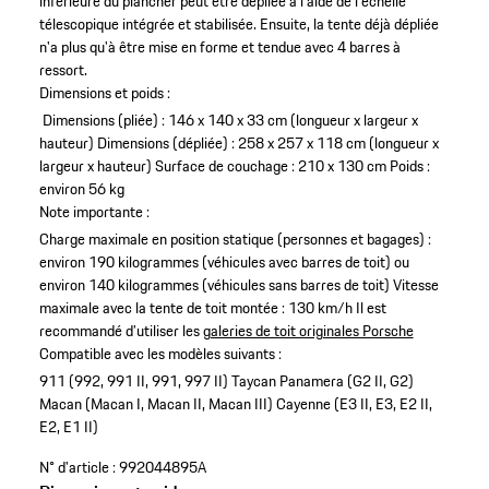
inférieure du plancher peut être dépliée à l'aide de l'échelle
télescopique intégrée et stabilisée. Ensuite, la tente déjà dépliée
n'a plus qu'à être mise en forme et tendue avec 4 barres à
ressort.
Dimensions et poids :
Dimensions (pliée) : 146 x 140 x 33 cm (longueur x largeur x
hauteur)
Dimensions (dépliée) : 258 x 257 x 118 cm (longueur x
largeur x hauteur)
Surface de couchage : 210 x 130 cm
Poids :
environ 56 kg
Note importante :
Charge maximale en position statique (personnes et bagages) :
environ 190 kilogrammes (véhicules avec barres de toit) ou
environ 140 kilogrammes (véhicules sans barres de toit)
Vitesse
maximale avec la tente de toit montée : 130 km/h
Il est
recommandé d’utiliser les
galeries de toit originales Porsche
Compatible avec les modèles suivants :
911 (992, 991 II, 991, 997 II)
Taycan
Panamera (G2 II, G2)
Macan (Macan I, Macan II, Macan III)
Cayenne (E3 II, E3, E2 II,
E2, E1 II)
N° d'article :
992044895A