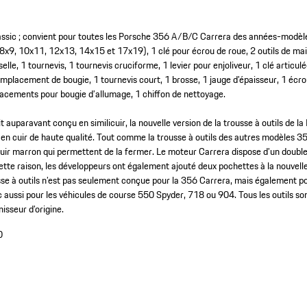
lassic ; convient pour toutes les Porsche 356 A/B/C Carrera des années-modè
 8x9, 10x11, 12x13, 14x15 et 17x19), 1 clé pour écrou de roue, 2 outils de mai
elle, 1 tournevis, 1 tournevis cruciforme, 1 levier pour enjoliveur, 1 clé articulé
remplacement de bougie, 1 tournevis court, 1 brosse, 1 jauge d’épaisseur, 1 écro
lacements pour bougie d’allumage, 1 chiffon de nettoyage.
ait auparavant conçu en similicuir, la nouvelle version de la trousse à outils de
 en cuir de haute qualité. Tout comme la trousse à outils des autres modèles 3
uir marron qui permettent de la fermer. Le moteur Carrera dispose d’un doubl
ette raison, les développeurs ont également ajouté deux pochettes à la nouvelle 
usse à outils n’est pas seulement conçue pour la 356 Carrera, mais également p
ussi pour les véhicules de course 550 Spyder, 718 ou 904. Tous les outils so
isseur d’origine.
0