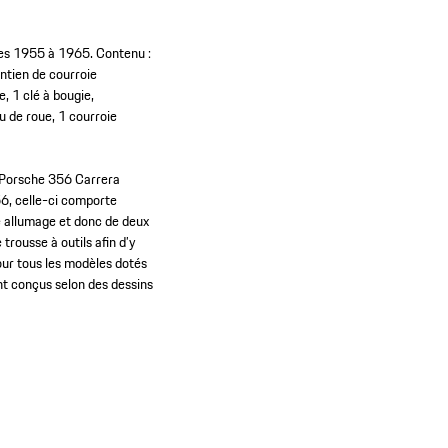
les 1955 à 1965. Contenu :
ntien de courroie
e, 1 clé à bougie,
u de roue, 1 courroie
 la Porsche 356 Carrera
56, celle-ci comporte
e allumage et donc de deux
trousse à outils afin d’y
our tous les modèles dotés
nt conçus selon des dessins