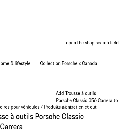
open the shop search field
My wish
My shop
ome & lifestyle
Collection Porsche x Canada
Add Trousse à outils
Porsche Classic 356 Carrera to
oires pour véhicules
Produits d’entretien et outils
/
/
wishlist
sse à outils Porsche Classic
Carrera