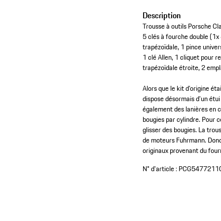
Description
Trousse à outils Porsche C
5 clés à fourche double (1x
trapézoïdale, 1 pince univers
1 clé Allen, 1 cliquet pour 
trapézoïdale étroite, 2 emp
Alors que le kit d’origine ét
dispose désormais d’un étui
également des lanières en c
bougies par cylindre. Pour c
glisser des bougies. La tro
de moteurs Fuhrmann. Donc a
originaux provenant du fourn
N° d'article :
PCG5477211