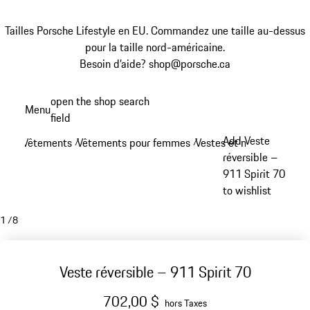
Tailles Porsche Lifestyle en EU. Commandez une taille au-dessus
pour la taille nord-américaine.
Besoin d’aide? shop@porsche.ca
Aller
open the shop search
Menu
au
field
My sh
contenu
Add Veste
Vêtements
Vêtements pour femmes
Vestes et manteaux - f
/
/
principal
réversible –
911 Spirit 70
to wishlist
1
/
8
Veste réversible – 911 Spirit 70
702,00 $
hors Taxes