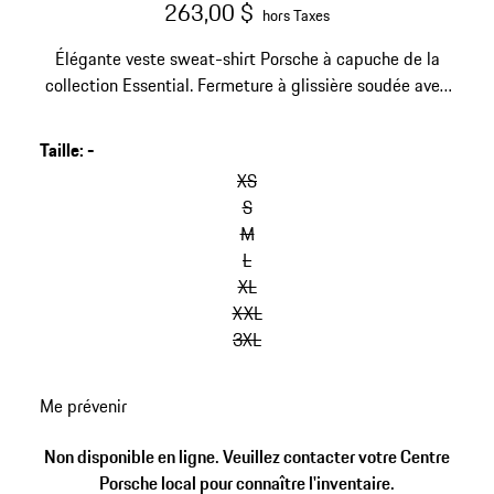
263,00 $
hors Taxes
Élégante veste sweat-shirt Porsche à capuche de la
collection Essential. Fermeture à glissière soudée avec
imprimé, motifs imprimés supplémentaires sur le
devant et le dos. Poches fendues avec fermeture à
Taille
:
-
sauter
glissière.
les
XS
variantes
S
(Taille)
M
L
XL
XXL
3XL
retour
Me prévenir
aux
variantes
Non disponible en ligne. Veuillez contacter votre Centre
(Taille)
Porsche local pour connaître l'inventaire.