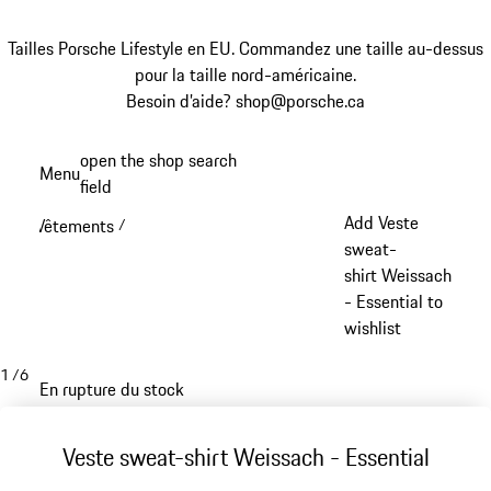
Tailles Porsche Lifestyle en EU. Commandez une taille au-dessus
pour la taille nord-américaine.
Besoin d’aide? shop@porsche.ca
Aller
open the shop search
Menu
au
field
My sh
contenu
Add Veste
Vêtements
/
principal
sweat-
shirt Weissach
- Essential to
wishlist
1
/
6
En rupture du stock
Veste sweat-shirt Weissach - Essential