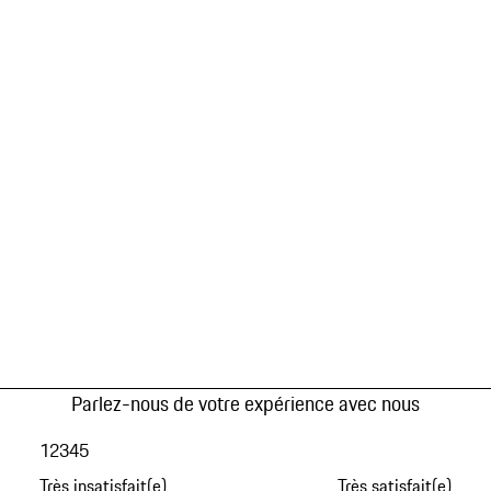
Parlez-nous de votre expérience avec nous
1
2
3
4
5
Très insatisfait(e)
Très satisfait(e)