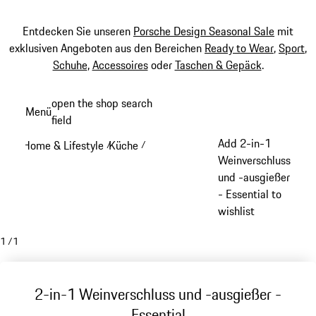
Entdecken Sie unseren
Porsche Design Seasonal Sale
mit
exklusiven Angeboten aus den Bereichen
Ready to Wear
,
Sport
,
Schuhe
,
Accessoires
oder
Taschen & Gepäck
.
Zum
open the shop search
Menü
Hauptinhalt
field
My sh
springen
Add 2-in-1
Home & Lifestyle
Küche
/
/
Weinverschluss
und -ausgießer
- Essential to
wishlist
1
/
1
2-in-1 Weinverschluss und -ausgießer -
Essential