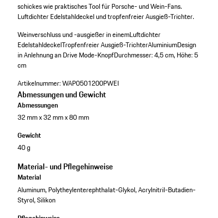
schickes wie praktisches Tool für Porsche- und Wein-Fans.
Luftdichter Edelstahldeckel und tropfenfreier Ausgieß-Trichter.
Weinverschluss und -ausgießer in einem
Luftdichter
Edelstahldeckel
Tropfenfreier Ausgieß-Trichter
Aluminium
Design
in Anlehnung an Drive Mode-Knopf
Durchmesser: 4,5 cm, Höhe: 5
cm
Artikelnummer:
WAP0501200PWEI
Abmessungen und Gewicht
Abmessungen
32 mm x 32 mm x 80 mm
Gewicht
40 g
Material- und Pflegehinweise
Material
Aluminum, Polytheylenterephthalat-Glykol, Acrylnitril-Butadien-
Styrol, Silikon
Pflegehinweise